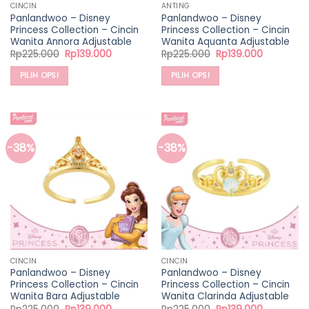
CINCIN
ANTING
Panlandwoo – Disney
Panlandwoo – Disney
Princess Collection – Cincin
Princess Collection – Cincin
Wanita Annora Adjustable
Wanita Aquanta Adjustable
Harga
Harga
Harga
Harga
Rp
225.000
Rp
139.000
Rp
225.000
Rp
139.000
aslinya
saat
aslinya
saat
adalah:
ini
adalah:
ini
PILIH OPSI
PILIH OPSI
Rp225.000.
adalah:
Rp225.000.
adalah:
Rp139.000.
Rp139.000
Produk
Produk
ini
ini
memiliki
memiliki
beberapa
beberapa
-38%
-38%
varian.
varian.
Pilihan
Pilihan
ini
ini
dapat
dapat
diambil
diambil
di
di
halaman
halaman
produk
produk
CINCIN
CINCIN
Panlandwoo – Disney
Panlandwoo – Disney
Princess Collection – Cincin
Princess Collection – Cincin
Wanita Bara Adjustable
Wanita Clarinda Adjustable
Harga
Harga
Harga
Harga