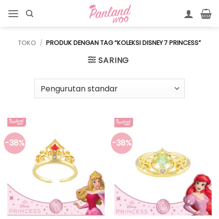
Skip
to
content
TOKO
/
PRODUK DENGAN TAG “KOLEKSI DISNEY 7 PRINCESS”
SARING
-38%
-38%