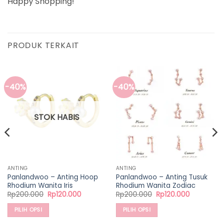
Happy Shopping!
PRODUK TERKAIT
-40%
-40%
STOK HABIS
ANTING
ANTING
Panlandwoo – Anting Hoop
Panlandwoo – Anting Tusuk
Rhodium Wanita Iris
Rhodium Wanita Zodiac
Harga
Harga
Harga
Harga
Rp
200.000
Rp
120.000
Rp
200.000
Rp
120.000
aslinya
saat
aslinya
saat
adalah:
ini
adalah:
ini
PILIH OPSI
PILIH OPSI
Rp200.000.
adalah:
Rp200.000.
adalah:
00.
Rp120.000.
Rp120.000
Produk
Produk