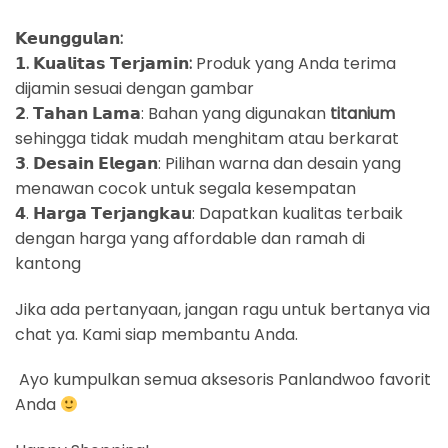
𝗞𝗲𝘂𝗻𝗴𝗴𝘂𝗹𝗮𝗻:
𝟭. 𝗞𝘂𝗮𝗹𝗶𝘁𝗮𝘀 𝗧𝗲𝗿𝗷𝗮𝗺𝗶𝗻:
Produk yang Anda terima
dijamin sesuai dengan gambar
𝟮. 𝗧𝗮𝗵𝗮𝗻 𝗟𝗮𝗺𝗮: Bahan yang digunakan
titanium
sehingga tidak mudah menghitam atau berkarat
𝟯. 𝗗𝗲𝘀𝗮𝗶𝗻 𝗘𝗹𝗲𝗴𝗮𝗻: Pilihan warna dan desain yang
menawan cocok untuk segala kesempatan
𝟰. 𝗛𝗮𝗿𝗴𝗮 𝗧𝗲𝗿𝗷𝗮𝗻𝗴𝗸𝗮𝘂: Dapatkan kualitas terbaik
dengan harga yang affordable dan ramah di
kantong
Jika ada pertanyaan, jangan ragu untuk bertanya via
chat ya. Kami siap membantu Anda.
Ayo kumpulkan semua aksesoris Panlandwoo favorit
Anda