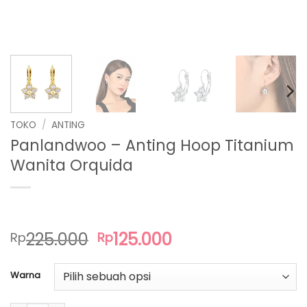
TOKO
/
ANTING
Panlandwoo – Anting Hoop Titanium
Wanita Orquida
Harga
Harga
225.000
125.000
Rp
Rp
aslinya
saat
adalah:
ini
Warna
Rp225.000.
adalah:
Rp125.000.