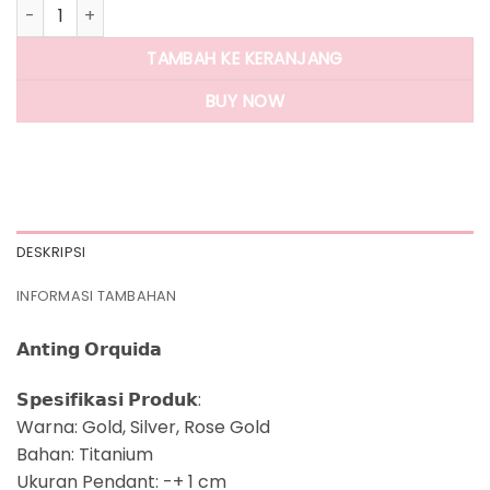
Kuantitas Panlandwoo - Anting Hoop Titanium Wanita Orqu
TAMBAH KE KERANJANG
BUY NOW
DESKRIPSI
INFORMASI TAMBAHAN
𝗔𝗻𝘁𝗶𝗻𝗴 𝗢𝗿𝗾𝘂𝗶𝗱𝗮
𝗦𝗽𝗲𝘀𝗶𝗳𝗶𝗸𝗮𝘀𝗶 𝗣𝗿𝗼𝗱𝘂𝗸:
Warna: Gold, Silver, Rose Gold
Bahan: Titanium
Ukuran Pendant: -+ 1 cm