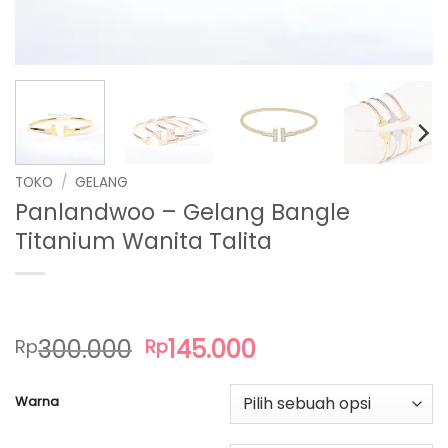
TOKO
/
GELANG
Panlandwoo – Gelang Bangle
Titanium Wanita Talita
Harga
Harga
300.000
145.000
Rp
Rp
aslinya
saat
adalah:
ini
Warna
Rp300.000.
adalah:
Rp145.000.