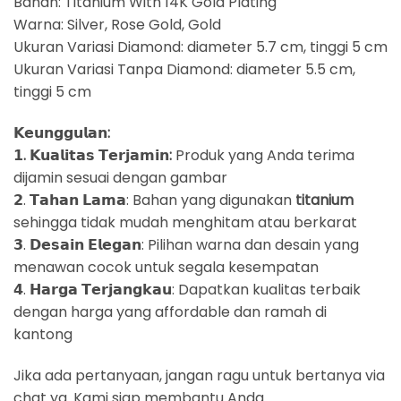
Bahan: Titanium With 14K Gold Plating
Warna: Silver, Rose Gold, Gold
Ukuran Variasi Diamond: diameter 5.7 cm, tinggi 5 cm
Ukuran Variasi Tanpa Diamond: diameter 5.5 cm,
tinggi 5 cm
𝗞𝗲𝘂𝗻𝗴𝗴𝘂𝗹𝗮𝗻:
𝟭. 𝗞𝘂𝗮𝗹𝗶𝘁𝗮𝘀 𝗧𝗲𝗿𝗷𝗮𝗺𝗶𝗻:
Produk yang Anda terima
dijamin sesuai dengan gambar
𝟮. 𝗧𝗮𝗵𝗮𝗻 𝗟𝗮𝗺𝗮: Bahan yang digunakan
titanium
sehingga tidak mudah menghitam atau berkarat
𝟯. 𝗗𝗲𝘀𝗮𝗶𝗻 𝗘𝗹𝗲𝗴𝗮𝗻: Pilihan warna dan desain yang
menawan cocok untuk segala kesempatan
𝟰. 𝗛𝗮𝗿𝗴𝗮 𝗧𝗲𝗿𝗷𝗮𝗻𝗴𝗸𝗮𝘂: Dapatkan kualitas terbaik
dengan harga yang affordable dan ramah di
kantong
Jika ada pertanyaan, jangan ragu untuk bertanya via
chat ya. Kami siap membantu Anda.