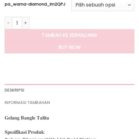
pa_warna-diamond_lm2QPJ
Kuantitas Panlandwoo - Gelang Bangle Titanium Wanita Tal
TAMBAH KE KERANJANG
BUY NOW
DESKRIPSI
INFORMASI TAMBAHAN
𝐆𝐞𝐥𝐚𝐧𝐠 𝐁𝐚𝐧𝐠𝐥𝐞 𝐓𝐚𝐥𝐢𝐭𝐚
𝐒𝐩𝐞𝐬𝐢𝐟𝐢𝐤𝐚𝐬𝐢 𝐏𝐫𝐨𝐝𝐮𝐤: