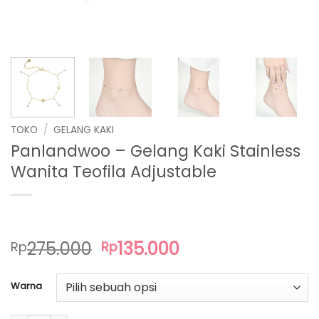
TOKO
/
GELANG KAKI
Panlandwoo – Gelang Kaki Stainless
Wanita Teofila Adjustable
Harga
Harga
275.000
135.000
Rp
Rp
aslinya
saat
adalah:
ini
Warna
Rp275.000.
adalah:
Rp135.000.