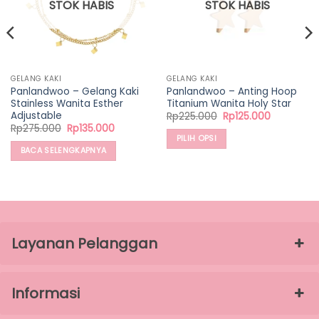
STOK HABIS
STOK HABIS
GELANG KAKI
GELANG KAKI
Panlandwoo – Gelang Kaki
Panlandwoo – Anting Hoop
Stainless Wanita Esther
Titanium Wanita Holy Star
Adjustable
Harga
Harga
Rp
225.000
Rp
125.000
aslinya
saat
Harga
Harga
Rp
275.000
Rp
135.000
adalah:
ini
aslinya
saat
PILIH OPSI
Rp225.000.
adalah:
adalah:
ini
BACA SELENGKAPNYA
Rp125.000
Produk
Rp275.000.
adalah:
0.
Rp135.000.
ini
memiliki
beberapa
varian.
Pilihan
Layanan Pelanggan
ini
dapat
diambil
Informasi
di
halaman