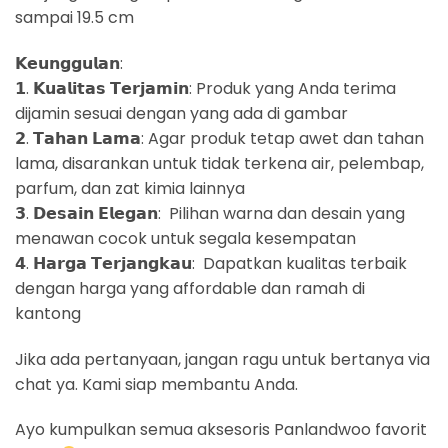
sampai 19.5 cm
𝗞𝗲𝘂𝗻𝗴𝗴𝘂𝗹𝗮𝗻:
𝟭. 𝗞𝘂𝗮𝗹𝗶𝘁𝗮𝘀 𝗧𝗲𝗿𝗷𝗮𝗺𝗶𝗻: Produk yang Anda terima
dijamin sesuai dengan yang ada di gambar
𝟮. 𝗧𝗮𝗵𝗮𝗻 𝗟𝗮𝗺𝗮: Agar produk tetap awet dan tahan
lama, disarankan untuk tidak terkena air, pelembap,
parfum, dan zat kimia lainnya
𝟯. 𝗗𝗲𝘀𝗮𝗶𝗻 𝗘𝗹𝗲𝗴𝗮𝗻: Pilihan warna dan desain yang
menawan cocok untuk segala kesempatan
𝟰. 𝗛𝗮𝗿𝗴𝗮 𝗧𝗲𝗿𝗷𝗮𝗻𝗴𝗸𝗮𝘂: Dapatkan kualitas terbaik
dengan harga yang affordable dan ramah di
kantong
Jika ada pertanyaan, jangan ragu untuk bertanya via
chat ya. Kami siap membantu Anda.
Ayo kumpulkan semua aksesoris Panlandwoo favorit