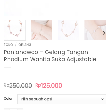
TOKO
/
GELANG
Panlandwoo – Gelang Tangan
Rhodium Wanita Suka Adjustable
Harga
Harga
250.000
125.000
Rp
Rp
aslinya
saat
adalah:
ini
Color
Rp250.000.
adalah:
Rp125.000.