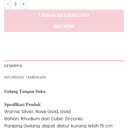
Kuantitas Panlandwoo - Gelang Tangan Rhodium Wanita Su
TAMBAH KE KERANJANG
BUY NOW
DESKRIPSI
INFORMASI TAMBAHAN
𝐆𝐞𝐥𝐚𝐧𝐠 𝐓𝐚𝐧𝐠𝐚𝐧 𝐒𝐮𝐤𝐚
𝐒𝐩𝐞𝐬𝐢𝐟𝐢𝐤𝐚𝐬𝐢 𝐏𝐫𝐨𝐝𝐮𝐤:
Warna: Silver, Rose Gold, Gold
Bahan: Rhodium dan Cubic Zirconia
Panjang Gelang: dapat diatur kurang lebih 15 cm