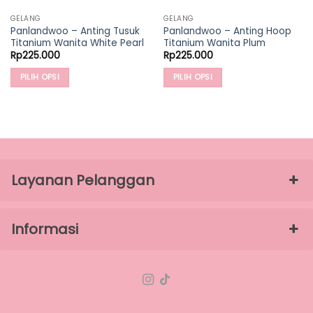
GELANG
GELANG
Panlandwoo – Anting Tusuk
Panlandwoo – Anting Hoop
Titanium Wanita White Pearl
Titanium Wanita Plum
Rp
225.000
Rp
225.000
PILIH OPSI
PILIH OPSI
Produk
Produk
ini
ini
00.
memiliki
memiliki
beberapa
beberapa
varian.
varian.
Pilihan
Pilihan
Layanan Pelanggan
ini
ini
dapat
dapat
diambil
diambil
Informasi
di
di
halaman
halaman
produk
produk