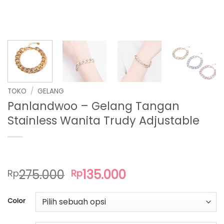
TOKO
/
GELANG
Panlandwoo – Gelang Tangan
Stainless Wanita Trudy Adjustable
Harga
Harga
275.000
135.000
Rp
Rp
aslinya
saat
adalah:
ini
Color
Rp275.000.
adalah:
Rp135.000.