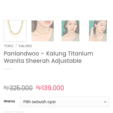
TOKO
/
KALUNG
Panlandwoo – Kalung Titanium
Wanita Sheerah Adjustable
Harga
Harga
325.000
139.000
Rp
Rp
aslinya
saat
adalah:
ini
Warna
Rp325.000.
adalah:
Rp139.000.