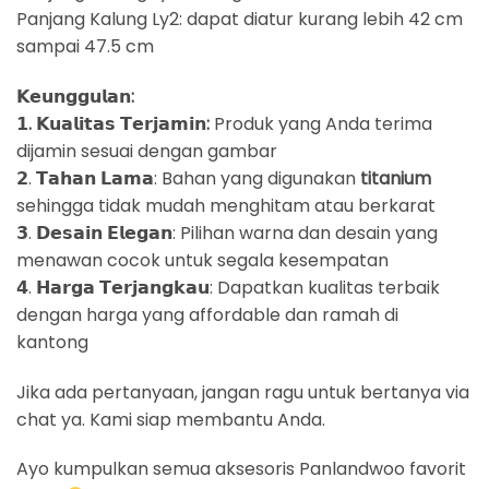
Panjang Kalung Ly2: dapat diatur kurang lebih 42 cm
sampai 47.5 cm
𝗞𝗲𝘂𝗻𝗴𝗴𝘂𝗹𝗮𝗻:
𝟭. 𝗞𝘂𝗮𝗹𝗶𝘁𝗮𝘀 𝗧𝗲𝗿𝗷𝗮𝗺𝗶𝗻:
Produk yang Anda terima
dijamin sesuai dengan gambar
𝟮. 𝗧𝗮𝗵𝗮𝗻 𝗟𝗮𝗺𝗮: Bahan yang digunakan
titanium
sehingga tidak mudah menghitam atau berkarat
𝟯. 𝗗𝗲𝘀𝗮𝗶𝗻 𝗘𝗹𝗲𝗴𝗮𝗻: Pilihan warna dan desain yang
menawan cocok untuk segala kesempatan
𝟰. 𝗛𝗮𝗿𝗴𝗮 𝗧𝗲𝗿𝗷𝗮𝗻𝗴𝗸𝗮𝘂: Dapatkan kualitas terbaik
dengan harga yang affordable dan ramah di
kantong
Jika ada pertanyaan, jangan ragu untuk bertanya via
chat ya. Kami siap membantu Anda.
Ayo kumpulkan semua aksesoris Panlandwoo favorit