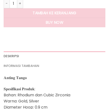
Kuantitas Panlandwoo - Anting Hoop Rhodium Wanita Tan
TAMBAH KE KERANJANG
BUY NOW
DESKRIPSI
INFORMASI TAMBAHAN
𝐀𝐧𝐭𝐢𝐧𝐠 𝐓𝐚𝐧𝐠𝐨
𝐒𝐩𝐞𝐬𝐢𝐟𝐢𝐤𝐚𝐬𝐢 𝐏𝐫𝐨𝐝𝐮𝐤:
Bahan: Rhodium dan Cubic Zirconia
Warna: Gold, Silver
Diameter Hoop: 0.9 cm