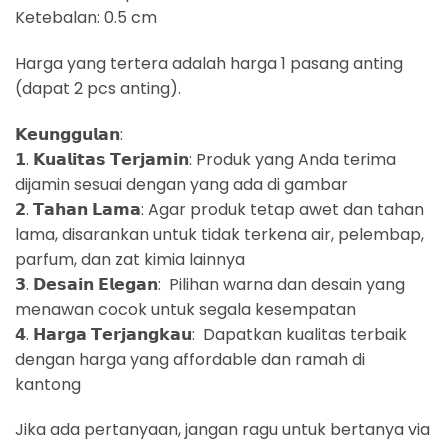
Ketebalan: 0.5 cm
Harga yang tertera adalah harga 1 pasang anting
(dapat 2 pcs anting).
𝗞𝗲𝘂𝗻𝗴𝗴𝘂𝗹𝗮𝗻:
𝟭. 𝗞𝘂𝗮𝗹𝗶𝘁𝗮𝘀 𝗧𝗲𝗿𝗷𝗮𝗺𝗶𝗻: Produk yang Anda terima
dijamin sesuai dengan yang ada di gambar
𝟮. 𝗧𝗮𝗵𝗮𝗻 𝗟𝗮𝗺𝗮: Agar produk tetap awet dan tahan
lama, disarankan untuk tidak terkena air, pelembap,
parfum, dan zat kimia lainnya
𝟯. 𝗗𝗲𝘀𝗮𝗶𝗻 𝗘𝗹𝗲𝗴𝗮𝗻: Pilihan warna dan desain yang
menawan cocok untuk segala kesempatan
𝟰. 𝗛𝗮𝗿𝗴𝗮 𝗧𝗲𝗿𝗷𝗮𝗻𝗴𝗸𝗮𝘂: Dapatkan kualitas terbaik
dengan harga yang affordable dan ramah di
kantong
Jika ada pertanyaan, jangan ragu untuk bertanya via