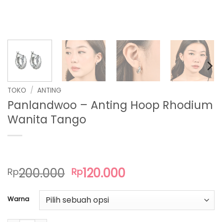
TOKO
/
ANTING
Panlandwoo – Anting Hoop Rhodium
Wanita Tango
Harga
Harga
200.000
120.000
Rp
Rp
aslinya
saat
adalah:
ini
Warna
Rp200.000.
adalah:
Rp120.000.