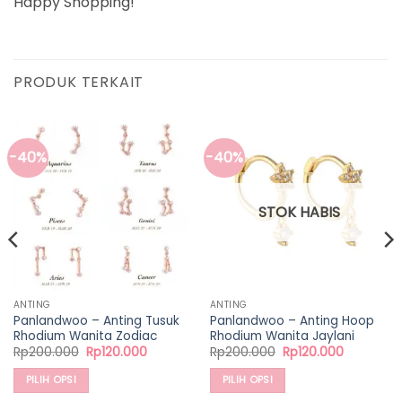
Happy Shopping!
PRODUK TERKAIT
-40%
-40%
STOK HABIS
ANTING
ANTING
Panlandwoo – Anting Tusuk
Panlandwoo – Anting Hoop
Rhodium Wanita Zodiac
Rhodium Wanita Jaylani
Harga
Harga
Harga
Harga
Rp
200.000
Rp
120.000
Rp
200.000
Rp
120.000
aslinya
saat
aslinya
saat
adalah:
ini
adalah:
ini
PILIH OPSI
PILIH OPSI
Rp200.000.
adalah:
Rp200.000.
adalah:
00.
Rp120.000.
Rp120.000
Produk
Produk