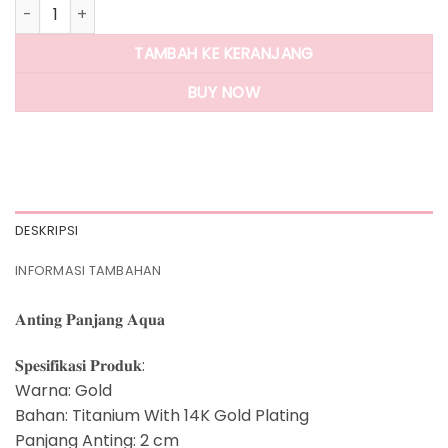
Kuantitas Panlandwoo - Anting Panjang Titanium Wanita A
TAMBAH KE KERANJANG
BUY NOW
DESKRIPSI
INFORMASI TAMBAHAN
𝐀𝐧𝐭𝐢𝐧𝐠 𝐏𝐚𝐧𝐣𝐚𝐧𝐠 𝐀𝐪𝐮𝐚
𝐒𝐩𝐞𝐬𝐢𝐟𝐢𝐤𝐚𝐬𝐢 𝐏𝐫𝐨𝐝𝐮𝐤:
Warna: Gold
Bahan: Titanium With 14K Gold Plating
Panjang Anting: 2 cm