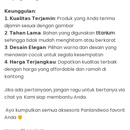
𝗞𝗲𝘂𝗻𝗴𝗴𝘂𝗹𝗮𝗻:
𝟭. 𝗞𝘂𝗮𝗹𝗶𝘁𝗮𝘀 𝗧𝗲𝗿𝗷𝗮𝗺𝗶𝗻:
Produk yang Anda terima
dijamin sesuai dengan gambar
𝟮. 𝗧𝗮𝗵𝗮𝗻 𝗟𝗮𝗺𝗮: Bahan yang digunakan
titanium
sehingga tidak mudah menghitam atau berkarat
𝟯. 𝗗𝗲𝘀𝗮𝗶𝗻 𝗘𝗹𝗲𝗴𝗮𝗻: Pilihan warna dan desain yang
menawan cocok untuk segala kesempatan
𝟰. 𝗛𝗮𝗿𝗴𝗮 𝗧𝗲𝗿𝗷𝗮𝗻𝗴𝗸𝗮𝘂: Dapatkan kualitas terbaik
dengan harga yang affordable dan ramah di
kantong
Jika ada pertanyaan, jangan ragu untuk bertanya via
chat ya. Kami siap membantu Anda.
Ayo kumpulkan semua aksesoris Panlandwoo favorit
Anda