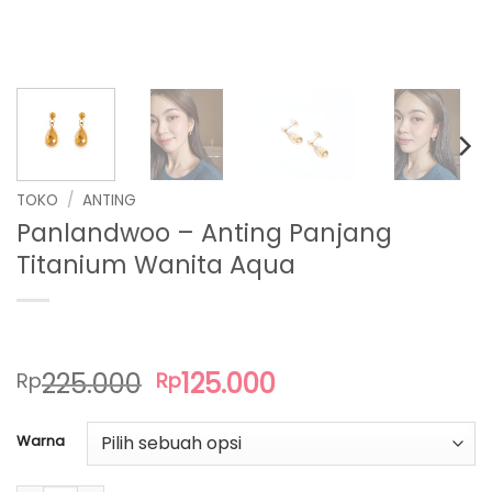
TOKO
/
ANTING
Panlandwoo – Anting Panjang
Titanium Wanita Aqua
Harga
Harga
225.000
125.000
Rp
Rp
aslinya
saat
adalah:
ini
Warna
Rp225.000.
adalah:
Rp125.000.