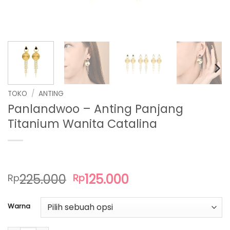
TOKO
/
ANTING
Panlandwoo – Anting Panjang
Titanium Wanita Catalina
Harga
Harga
225.000
125.000
Rp
Rp
aslinya
saat
adalah:
ini
Warna
Rp225.000.
adalah:
Rp125.000.