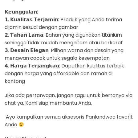
𝗞𝗲𝘂𝗻𝗴𝗴𝘂𝗹𝗮𝗻:
𝟭. 𝗞𝘂𝗮𝗹𝗶𝘁𝗮𝘀 𝗧𝗲𝗿𝗷𝗮𝗺𝗶𝗻:
Produk yang Anda terima
dijamin sesuai dengan gambar
𝟮. 𝗧𝗮𝗵𝗮𝗻 𝗟𝗮𝗺𝗮: Bahan yang digunakan
titanium
sehingga tidak mudah menghitam atau berkarat
𝟯. 𝗗𝗲𝘀𝗮𝗶𝗻 𝗘𝗹𝗲𝗴𝗮𝗻: Pilihan warna dan desain yang
menawan cocok untuk segala kesempatan
𝟰. 𝗛𝗮𝗿𝗴𝗮 𝗧𝗲𝗿𝗷𝗮𝗻𝗴𝗸𝗮𝘂: Dapatkan kualitas terbaik
dengan harga yang affordable dan ramah di
kantong
Jika ada pertanyaan, jangan ragu untuk bertanya via
chat ya. Kami siap membantu Anda.
Ayo kumpulkan semua aksesoris Panlandwoo favorit
Anda