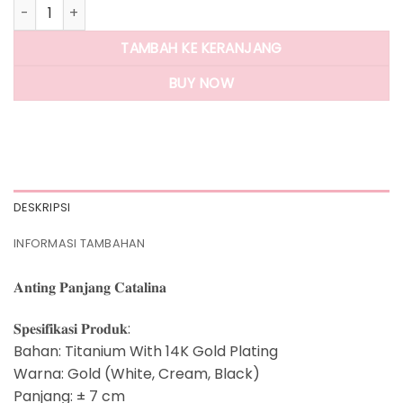
Kuantitas Panlandwoo - Anting Panjang Titanium Wanita Ca
TAMBAH KE KERANJANG
BUY NOW
DESKRIPSI
INFORMASI TAMBAHAN
𝐀𝐧𝐭𝐢𝐧𝐠 𝐏𝐚𝐧𝐣𝐚𝐧𝐠 𝐂𝐚𝐭𝐚𝐥𝐢𝐧𝐚
𝐒𝐩𝐞𝐬𝐢𝐟𝐢𝐤𝐚𝐬𝐢 𝐏𝐫𝐨𝐝𝐮𝐤:
Bahan: Titanium With 14K Gold Plating
Warna: Gold (White, Cream, Black)
Panjang: ± 7 cm