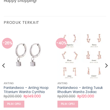
Happy Shopping!
PRODUK TERKAIT
-26%
-40%
ANTING
ANTING
Panlandwoo – Anting Hoop
Panlandwoo – Anting Tusuk
Titanium Wanita Cynthia
Rhodium Wanita Zodiac
Harga
Harga
Harga
Harga
Rp
200.000
Rp
149.000
Rp
200.000
Rp
120.000
aslinya
saat
aslinya
saat
adalah:
ini
adalah:
ini
PILIH OPSI
PILIH OPSI
Rp200.000.
adalah:
Rp200.000.
adalah:
00.
Rp149.000.
Rp120.000
Produk
Produk