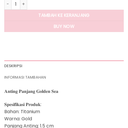
Kuantitas Panlandwoo - Anting Panjang Titanium Wanita G
TAMBAH KE KERANJANG
BUY NOW
DESKRIPSI
INFORMASI TAMBAHAN
𝐀𝐧𝐭𝐢𝐧𝐠 𝐏𝐚𝐧𝐣𝐚𝐧𝐠 𝐆𝐨𝐥𝐝𝐞𝐧 𝐒𝐞𝐚
𝐒𝐩𝐞𝐬𝐢𝐟𝐢𝐤𝐚𝐬𝐢 𝐏𝐫𝐨𝐝𝐮𝐤:
Bahan: Titanium
Warna: Gold
Panjang Anting: 1.5 cm