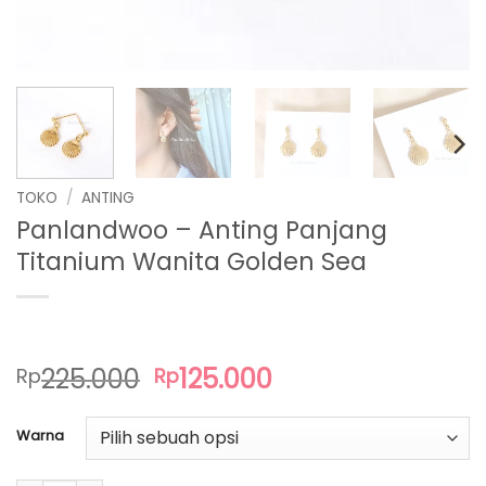
TOKO
/
ANTING
Panlandwoo – Anting Panjang
Titanium Wanita Golden Sea
Harga
Harga
225.000
125.000
Rp
Rp
aslinya
saat
adalah:
ini
Warna
Rp225.000.
adalah:
Rp125.000.