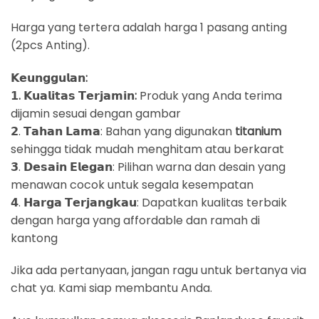
Harga yang tertera adalah harga 1 pasang anting
(2pcs Anting).
𝗞𝗲𝘂𝗻𝗴𝗴𝘂𝗹𝗮𝗻:
𝟭. 𝗞𝘂𝗮𝗹𝗶𝘁𝗮𝘀 𝗧𝗲𝗿𝗷𝗮𝗺𝗶𝗻:
Produk yang Anda terima
dijamin sesuai dengan gambar
𝟮. 𝗧𝗮𝗵𝗮𝗻 𝗟𝗮𝗺𝗮: Bahan yang digunakan
titanium
sehingga tidak mudah menghitam atau berkarat
𝟯. 𝗗𝗲𝘀𝗮𝗶𝗻 𝗘𝗹𝗲𝗴𝗮𝗻: Pilihan warna dan desain yang
menawan cocok untuk segala kesempatan
𝟰. 𝗛𝗮𝗿𝗴𝗮 𝗧𝗲𝗿𝗷𝗮𝗻𝗴𝗸𝗮𝘂: Dapatkan kualitas terbaik
dengan harga yang affordable dan ramah di
kantong
Jika ada pertanyaan, jangan ragu untuk bertanya via
chat ya. Kami siap membantu Anda.