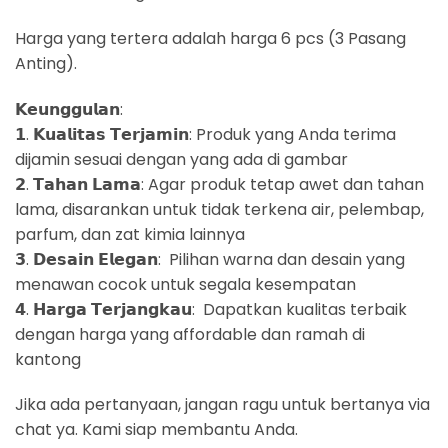
Harga yang tertera adalah harga 6 pcs (3 Pasang
Anting).
𝗞𝗲𝘂𝗻𝗴𝗴𝘂𝗹𝗮𝗻:
𝟭. 𝗞𝘂𝗮𝗹𝗶𝘁𝗮𝘀 𝗧𝗲𝗿𝗷𝗮𝗺𝗶𝗻: Produk yang Anda terima
dijamin sesuai dengan yang ada di gambar
𝟮. 𝗧𝗮𝗵𝗮𝗻 𝗟𝗮𝗺𝗮: Agar produk tetap awet dan tahan
lama, disarankan untuk tidak terkena air, pelembap,
parfum, dan zat kimia lainnya
𝟯. 𝗗𝗲𝘀𝗮𝗶𝗻 𝗘𝗹𝗲𝗴𝗮𝗻: Pilihan warna dan desain yang
menawan cocok untuk segala kesempatan
𝟰. 𝗛𝗮𝗿𝗴𝗮 𝗧𝗲𝗿𝗷𝗮𝗻𝗴𝗸𝗮𝘂: Dapatkan kualitas terbaik
dengan harga yang affordable dan ramah di
kantong
Jika ada pertanyaan, jangan ragu untuk bertanya via
chat ya. Kami siap membantu Anda.