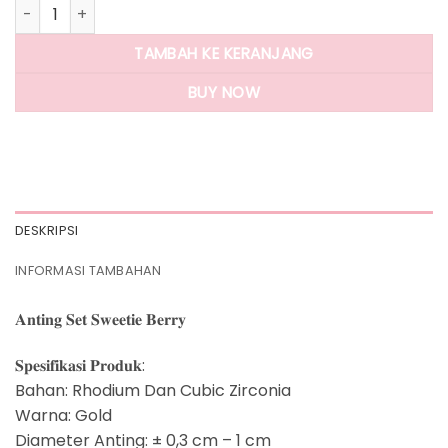
Kuantitas Panlandwoo - Anting Set Rhodium Wanita Sweetie
TAMBAH KE KERANJANG
BUY NOW
DESKRIPSI
INFORMASI TAMBAHAN
𝐀𝐧𝐭𝐢𝐧𝐠 𝐒𝐞𝐭 𝐒𝐰𝐞𝐞𝐭𝐢𝐞 𝐁𝐞𝐫𝐫𝐲
𝐒𝐩𝐞𝐬𝐢𝐟𝐢𝐤𝐚𝐬𝐢 𝐏𝐫𝐨𝐝𝐮𝐤:
Bahan: Rhodium Dan Cubic Zirconia
Warna: Gold
Diameter Anting: ± 0,3 cm – 1 cm