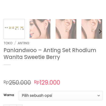
TOKO
/
ANTING
Panlandwoo – Anting Set Rhodium
Wanita Sweetie Berry
Harga
Harga
250.000
129.000
Rp
Rp
aslinya
saat
adalah:
ini
Warna
Rp250.000.
adalah:
Rp129.000.