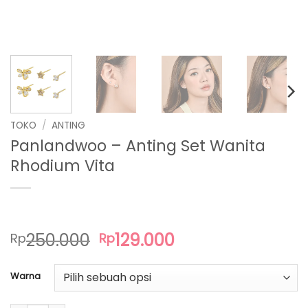
TOKO
/
ANTING
Panlandwoo – Anting Set Wanita
Rhodium Vita
Harga
Harga
250.000
129.000
Rp
Rp
aslinya
saat
adalah:
ini
Warna
Rp250.000.
adalah:
Rp129.000.