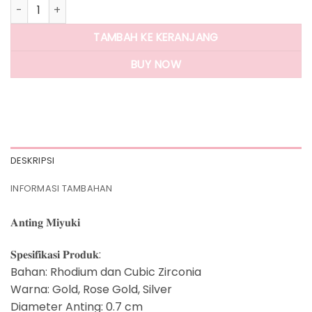
Kuantitas Panlandwoo - Anting Tusuk Rhodium Wanita Miyu
TAMBAH KE KERANJANG
BUY NOW
DESKRIPSI
INFORMASI TAMBAHAN
𝐀𝐧𝐭𝐢𝐧𝐠 𝐌𝐢𝐲𝐮𝐤𝐢
𝐒𝐩𝐞𝐬𝐢𝐟𝐢𝐤𝐚𝐬𝐢 𝐏𝐫𝐨𝐝𝐮𝐤:
Bahan: Rhodium dan Cubic Zirconia
Warna: Gold, Rose Gold, Silver
Diameter Anting: 0.7 cm