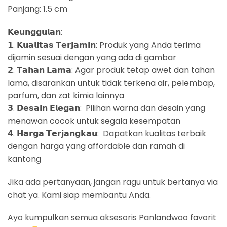
Panjang: 1.5 cm
𝗞𝗲𝘂𝗻𝗴𝗴𝘂𝗹𝗮𝗻:
𝟭. 𝗞𝘂𝗮𝗹𝗶𝘁𝗮𝘀 𝗧𝗲𝗿𝗷𝗮𝗺𝗶𝗻: Produk yang Anda terima
dijamin sesuai dengan yang ada di gambar
𝟮. 𝗧𝗮𝗵𝗮𝗻 𝗟𝗮𝗺𝗮: Agar produk tetap awet dan tahan
lama, disarankan untuk tidak terkena air, pelembap,
parfum, dan zat kimia lainnya
𝟯. 𝗗𝗲𝘀𝗮𝗶𝗻 𝗘𝗹𝗲𝗴𝗮𝗻: Pilihan warna dan desain yang
menawan cocok untuk segala kesempatan
𝟰. 𝗛𝗮𝗿𝗴𝗮 𝗧𝗲𝗿𝗷𝗮𝗻𝗴𝗸𝗮𝘂: Dapatkan kualitas terbaik
dengan harga yang affordable dan ramah di
kantong
Jika ada pertanyaan, jangan ragu untuk bertanya via
chat ya. Kami siap membantu Anda.
Ayo kumpulkan semua aksesoris Panlandwoo favorit