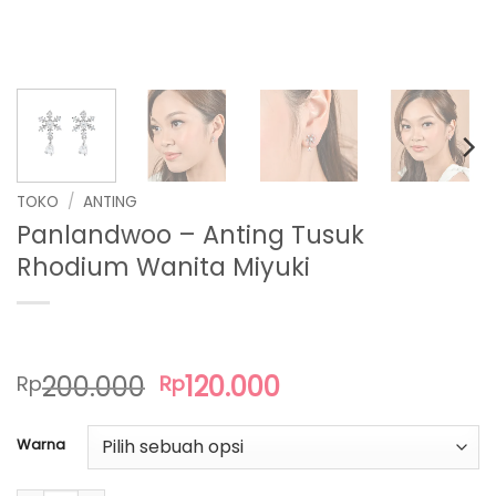
TOKO
/
ANTING
Panlandwoo – Anting Tusuk
Rhodium Wanita Miyuki
Harga
Harga
200.000
120.000
Rp
Rp
aslinya
saat
adalah:
ini
Warna
Rp200.000.
adalah:
Rp120.000.