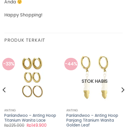
Anda
Happy Shopping!
PRODUK TERKAIT
-33%
-44%
STOK HABIS
ANTING
ANTING
Panlandwoo – Anting Hoop
Panlandwoo – Anting Hoop
Titanium Wanita Lace
Panjang Titanium Wanita
Golden Leaf
Harga
Harga
Rp
225.000
Rp
149.900