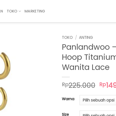
AN
TOKO
MARKETING
TOKO
/
ANTING
Panlandwoo –
Hoop Titaniu
Wanita Lace
Har
225.000
14
Rp
Rp
asli
adal
Warna
Rp22
Size