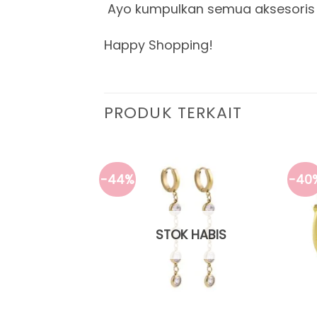
Ayo kumpulkan semua aksesoris
Happy Shopping!
PRODUK TERKAIT
-44%
-40
 HABIS
STOK HABIS