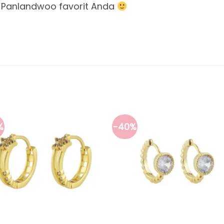
 Panlandwoo favorit Anda
%
-40%