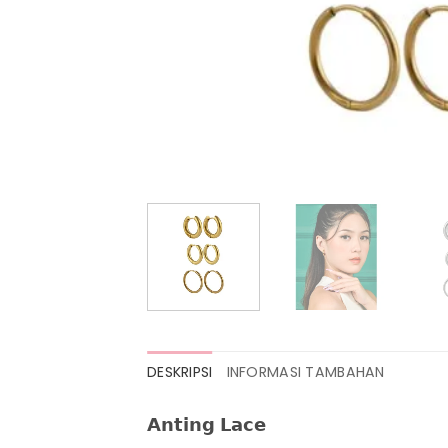
DESKRIPSI
INFORMASI TAMBAHAN
𝗔𝗻𝘁𝗶𝗻𝗴 𝗟𝗮𝗰𝗲