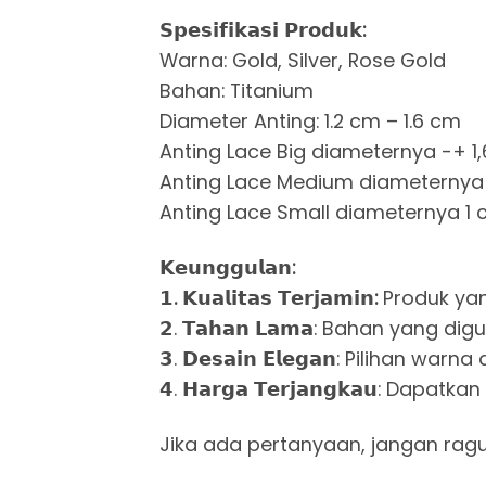
𝗦𝗽𝗲𝘀𝗶𝗳𝗶𝗸𝗮𝘀𝗶 𝗣𝗿𝗼𝗱𝘂𝗸:
Warna: Gold, Silver, Rose Gold
Bahan: Titanium
Diameter Anting: 1.2 cm – 1.6 cm
Anting Lace Big diameternya -+ 1
Anting Lace Medium diameternya 
Anting Lace Small diameternya 1 
𝗞𝗲𝘂𝗻𝗴𝗴𝘂𝗹𝗮𝗻:
𝟭. 𝗞𝘂𝗮𝗹𝗶𝘁𝗮𝘀 𝗧𝗲𝗿𝗷𝗮𝗺𝗶𝗻:
Produk ya
𝟮. 𝗧𝗮𝗵𝗮𝗻 𝗟𝗮𝗺𝗮: Bahan yang d
𝟯. 𝗗𝗲𝘀𝗮𝗶𝗻 𝗘𝗹𝗲𝗴𝗮𝗻: Pili
𝟰. 𝗛𝗮𝗿𝗴𝗮 𝗧𝗲𝗿𝗷𝗮𝗻𝗴𝗸𝗮𝘂:
Jika ada pertanyaan, jangan rag