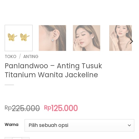
TOKO
/
ANTING
Panlandwoo – Anting Tusuk
Titanium Wanita Jackeline
Harga
Harga
225.000
125.000
Rp
Rp
aslinya
saat
adalah:
ini
Warna
Rp225.000.
adalah:
Rp125.000.