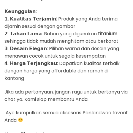
𝗞𝗲𝘂𝗻𝗴𝗴𝘂𝗹𝗮𝗻:
𝟭. 𝗞𝘂𝗮𝗹𝗶𝘁𝗮𝘀 𝗧𝗲𝗿𝗷𝗮𝗺𝗶𝗻:
Produk yang Anda terima
dijamin sesuai dengan gambar
𝟮. 𝗧𝗮𝗵𝗮𝗻 𝗟𝗮𝗺𝗮: Bahan yang digunakan
titanium
sehingga tidak mudah menghitam atau berkarat
𝟯. 𝗗𝗲𝘀𝗮𝗶𝗻 𝗘𝗹𝗲𝗴𝗮𝗻: Pilihan warna dan desain yang
menawan cocok untuk segala kesempatan
𝟰. 𝗛𝗮𝗿𝗴𝗮 𝗧𝗲𝗿𝗷𝗮𝗻𝗴𝗸𝗮𝘂: Dapatkan kualitas terbaik
dengan harga yang affordable dan ramah di
kantong
Jika ada pertanyaan, jangan ragu untuk bertanya via
chat ya. Kami siap membantu Anda.
Ayo kumpulkan semua aksesoris Panlandwoo favorit
Anda