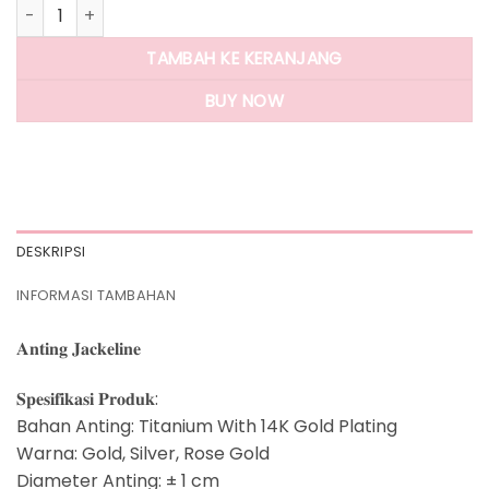
Kuantitas Panlandwoo - Anting Tusuk Titanium Wanita Jack
TAMBAH KE KERANJANG
BUY NOW
DESKRIPSI
INFORMASI TAMBAHAN
𝐀𝐧𝐭𝐢𝐧𝐠 𝐉𝐚𝐜𝐤𝐞𝐥𝐢𝐧𝐞
𝐒𝐩𝐞𝐬𝐢𝐟𝐢𝐤𝐚𝐬𝐢 𝐏𝐫𝐨𝐝𝐮𝐤:
Bahan Anting: Titanium With 14K Gold Plating
Warna: Gold, Silver, Rose Gold
Diameter Anting: ± 1 cm