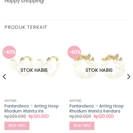
Happy Shopping!
PRODUK TERKAIT
-40%
-40%
STOK HABIS
STOK HABIS
ANTING
ANTING
Panlandwoo – Anting Hoop
Panlandwoo – Anting Hoop
Rhodium Wanita Iris
Rhodium Wanita Kendara
Harga
Harga
Harga
Harga
Rp
200.000
Rp
120.000
Rp
200.000
Rp
120.000
aslinya
saat
aslinya
saat
adalah:
ini
adalah:
ini
PILIH OPSI
PILIH OPSI
Rp200.000.
adalah:
Rp200.000.
adalah:
00.
Rp120.000.
Rp120.000
Produk
Produk