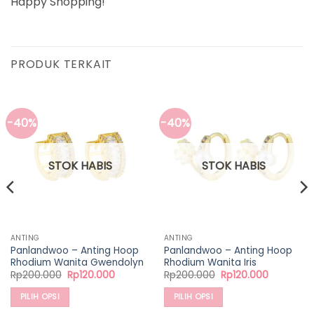
Happy Shopping!
PRODUK TERKAIT
-40%
-40%
STOK HABIS
STOK HABIS
ANTING
ANTING
Panlandwoo – Anting Hoop
Panlandwoo – Anting Hoop
Rhodium Wanita Gwendolyn
Rhodium Wanita Iris
Harga
Harga
Harga
Harga
Rp
200.000
Rp
120.000
Rp
200.000
Rp
120.000
aslinya
saat
aslinya
saat
adalah:
ini
adalah:
ini
PILIH OPSI
PILIH OPSI
Rp200.000.
adalah:
Rp200.000.
adalah:
0.
Rp120.000.
Rp120.000
Produk
Produk