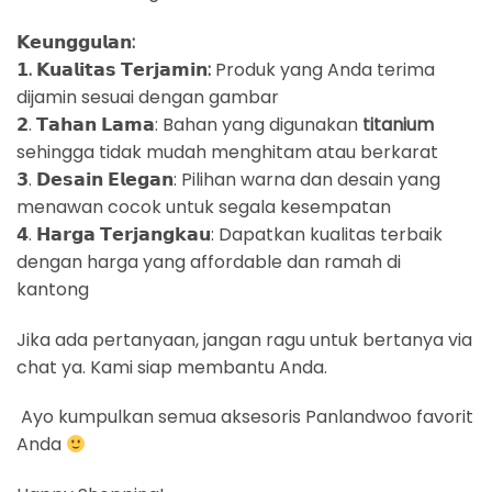
𝗞𝗲𝘂𝗻𝗴𝗴𝘂𝗹𝗮𝗻:
𝟭. 𝗞𝘂𝗮𝗹𝗶𝘁𝗮𝘀 𝗧𝗲𝗿𝗷𝗮𝗺𝗶𝗻:
Produk yang Anda terima
dijamin sesuai dengan gambar
𝟮. 𝗧𝗮𝗵𝗮𝗻 𝗟𝗮𝗺𝗮: Bahan yang digunakan
titanium
sehingga tidak mudah menghitam atau berkarat
𝟯. 𝗗𝗲𝘀𝗮𝗶𝗻 𝗘𝗹𝗲𝗴𝗮𝗻: Pilihan warna dan desain yang
menawan cocok untuk segala kesempatan
𝟰. 𝗛𝗮𝗿𝗴𝗮 𝗧𝗲𝗿𝗷𝗮𝗻𝗴𝗸𝗮𝘂: Dapatkan kualitas terbaik
dengan harga yang affordable dan ramah di
kantong
Jika ada pertanyaan, jangan ragu untuk bertanya via
chat ya. Kami siap membantu Anda.
Ayo kumpulkan semua aksesoris Panlandwoo favorit
Anda