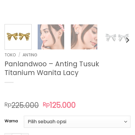
TOKO
/
ANTING
Panlandwoo – Anting Tusuk
Titanium Wanita Lacy
Harga
Harga
225.000
125.000
Rp
Rp
aslinya
saat
adalah:
ini
Warna
Rp225.000.
adalah:
Rp125.000.