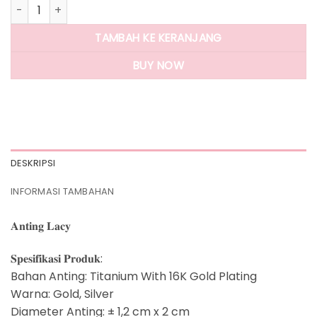
Kuantitas Panlandwoo - Anting Tusuk Titanium Wanita Lacy
TAMBAH KE KERANJANG
BUY NOW
DESKRIPSI
INFORMASI TAMBAHAN
𝐀𝐧𝐭𝐢𝐧𝐠 𝐋𝐚𝐜𝐲
𝐒𝐩𝐞𝐬𝐢𝐟𝐢𝐤𝐚𝐬𝐢 𝐏𝐫𝐨𝐝𝐮𝐤:
Bahan Anting: Titanium With 16K Gold Plating
Warna: Gold, Silver
Diameter Anting: ± 1,2 cm x 2 cm