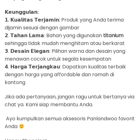
𝗞𝗲𝘂𝗻𝗴𝗴𝘂𝗹𝗮𝗻:
𝟭. 𝗞𝘂𝗮𝗹𝗶𝘁𝗮𝘀 𝗧𝗲𝗿𝗷𝗮𝗺𝗶𝗻:
Produk yang Anda terima
dijamin sesuai dengan gambar
𝟮. 𝗧𝗮𝗵𝗮𝗻 𝗟𝗮𝗺𝗮: Bahan yang digunakan
titanium
sehingga tidak mudah menghitam atau berkarat
𝟯. 𝗗𝗲𝘀𝗮𝗶𝗻 𝗘𝗹𝗲𝗴𝗮𝗻: Pilihan warna dan desain yang
menawan cocok untuk segala kesempatan
𝟰. 𝗛𝗮𝗿𝗴𝗮 𝗧𝗲𝗿𝗷𝗮𝗻𝗴𝗸𝗮𝘂: Dapatkan kualitas terbaik
dengan harga yang affordable dan ramah di
kantong
Jika ada pertanyaan, jangan ragu untuk bertanya via
chat ya. Kami siap membantu Anda.
Ayo kumpulkan semua aksesoris Panlandwoo favorit
Anda