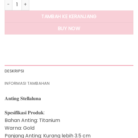
Kuantitas Panlandwoo - Anting Tusuk Titanium Wanita Stell
TAMBAH KE KERANJANG
BUY NOW
DESKRIPSI
INFORMASI TAMBAHAN
𝐀𝐧𝐭𝐢𝐧𝐠 𝐒𝐭𝐞𝐥𝐥𝐚𝐥𝐮𝐧𝐚
𝐒𝐩𝐞𝐬𝐢𝐟𝐢𝐤𝐚𝐬𝐢 𝐏𝐫𝐨𝐝𝐮𝐤:
Bahan Anting: Titanium
Warna: Gold
Panjang Anting: Kurang lebih 3.5 cm