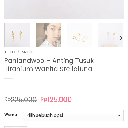
TOKO
/
ANTING
Panlandwoo – Anting Tusuk
Titanium Wanita Stellaluna
Harga
Harga
225.000
125.000
Rp
Rp
aslinya
saat
adalah:
ini
Warna
Rp225.000.
adalah:
Rp125.000.