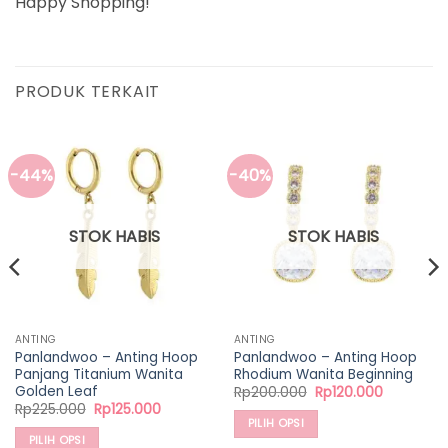
Happy Shopping!
PRODUK TERKAIT
-44%
-40%
STOK HABIS
STOK HABIS
ANTING
ANTING
Panlandwoo – Anting Hoop
Panlandwoo – Anting Hoop
Panjang Titanium Wanita
Rhodium Wanita Beginning
Golden Leaf
Harga
Harga
Rp
200.000
Rp
120.000
aslinya
saat
Harga
Harga
Rp
225.000
Rp
125.000
adalah:
ini
aslinya
saat
PILIH OPSI
Rp200.000.
adalah:
adalah:
ini
PILIH OPSI
00.
Rp120.000
Produk
Rp225.000.
adalah: