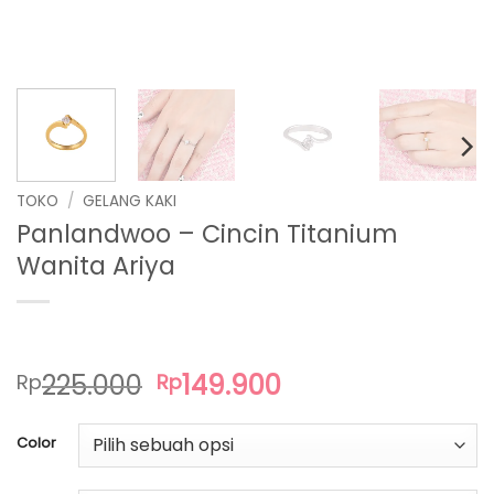
TOKO
/
GELANG KAKI
Panlandwoo – Cincin Titanium
Wanita Ariya
Harga
Harga
225.000
149.900
Rp
Rp
aslinya
saat
adalah:
ini
Color
Rp225.000.
adalah:
Rp149.900.