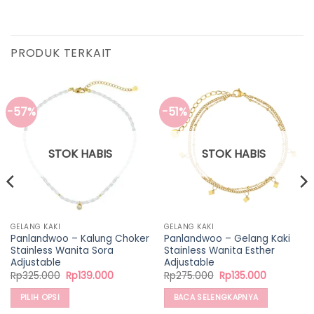
PRODUK TERKAIT
-57%
-51%
STOK HABIS
STOK HABIS
GELANG KAKI
GELANG KAKI
Panlandwoo – Kalung Choker
Panlandwoo – Gelang Kaki
Stainless Wanita Sora
Stainless Wanita Esther
Adjustable
Adjustable
Harga
Harga
Harga
Harga
Rp
325.000
Rp
139.000
Rp
275.000
Rp
135.000
aslinya
saat
aslinya
saat
adalah:
ini
adalah:
ini
PILIH OPSI
BACA SELENGKAPNYA
Rp325.000.
adalah:
Rp275.000.
adalah:
0.
Rp139.000.
Rp135.000