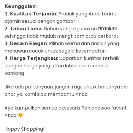
𝗞𝗲𝘂𝗻𝗴𝗴𝘂𝗹𝗮𝗻:
𝟭. 𝗞𝘂𝗮𝗹𝗶𝘁𝗮𝘀 𝗧𝗲𝗿𝗷𝗮𝗺𝗶𝗻:
Produk yang Anda terima
dijamin sesuai dengan gambar
𝟮. 𝗧𝗮𝗵𝗮𝗻 𝗟𝗮𝗺𝗮: Bahan yang digunakan
titanium
sehingga tidak mudah menghitam atau berkarat
𝟯. 𝗗𝗲𝘀𝗮𝗶𝗻 𝗘𝗹𝗲𝗴𝗮𝗻: Pilihan warna dan desain yang
menawan cocok untuk segala kesempatan
𝟰. 𝗛𝗮𝗿𝗴𝗮 𝗧𝗲𝗿𝗷𝗮𝗻𝗴𝗸𝗮𝘂: Dapatkan kualitas terbaik
dengan harga yang affordable dan ramah di
kantong
Jika ada pertanyaan, jangan ragu untuk bertanya via
chat ya. Kami siap membantu Anda.
Ayo kumpulkan semua aksesoris Panlandwoo favorit
Anda
Happy Shopping!