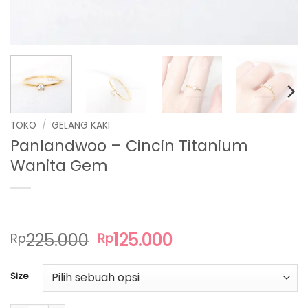
TOKO
/
GELANG KAKI
Panlandwoo – Cincin Titanium
Wanita Gem
Harga
Harga
225.000
125.000
Rp
Rp
aslinya
saat
adalah:
ini
Size
Rp225.000.
adalah:
Rp125.000.