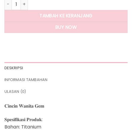
Kuantitas Panlandwoo - Cincin Titanium Wanita Gem
TAMBAH KE KERANJANG
BUY NOW
DESKRIPSI
INFORMASI TAMBAHAN
ULASAN (0)
𝐂𝐢𝐧𝐜𝐢𝐧 𝐖𝐚𝐧𝐢𝐭𝐚 𝐆𝐞𝐦
𝐒𝐩𝐞𝐬𝐢𝐟𝐢𝐤𝐚𝐬𝐢 𝐏𝐫𝐨𝐝𝐮𝐤:
Bahan: Titanium