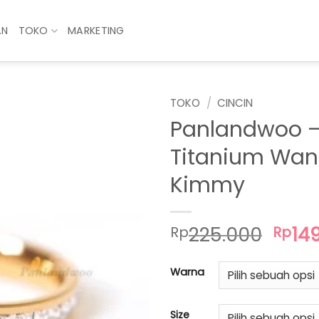
AN
TOKO
MARKETING
TOKO
/
CINCIN
Panlandwoo –
Titanium Wan
Kimmy
Har
225.000
14
Rp
Rp
asli
adal
Warna
Rp22
Size