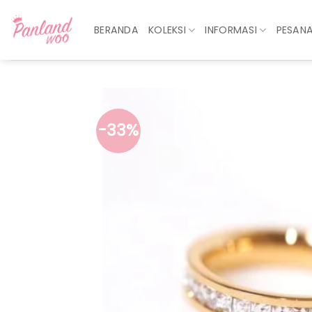
Skip
to
BERANDA
KOLEKSI
INFORMASI
PESAN
content
-33%