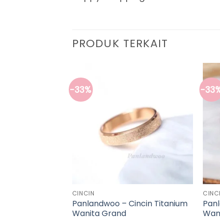
PRODUK TERKAIT
-33%
-33
CINCIN
CINC
incin Titanium
Panlandwoo – Cincin Titanium
Panl
Wanita Grand
Wani