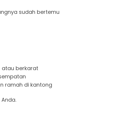
 ujungnya sudah bertemu
atau berkarat
 kesempatan
e dan ramah di kantong
 Anda.