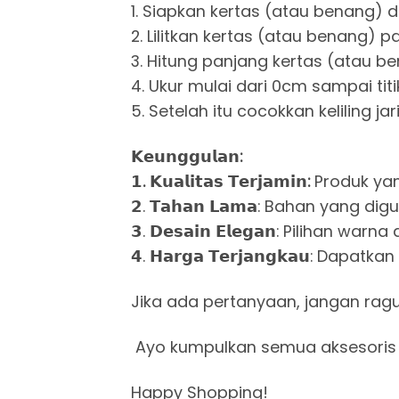
1. Siapkan kertas (atau benang) 
2. Lilitkan kertas (atau benang)
3. Hitung panjang kertas (atau b
4. Ukur mulai dari 0cm sampai tit
5. Setelah itu cocokkan keliling 
𝗞𝗲𝘂𝗻𝗴𝗴𝘂𝗹𝗮𝗻:
𝟭. 𝗞𝘂𝗮𝗹𝗶𝘁𝗮𝘀 𝗧𝗲𝗿𝗷𝗮𝗺𝗶𝗻:
Produk yan
𝟮. 𝗧𝗮𝗵𝗮𝗻 𝗟𝗮𝗺𝗮: Bahan yang d
𝟯. 𝗗𝗲𝘀𝗮𝗶𝗻 𝗘𝗹𝗲𝗴𝗮𝗻: Pili
𝟰. 𝗛𝗮𝗿𝗴𝗮 𝗧𝗲𝗿𝗷𝗮𝗻𝗴𝗸𝗮𝘂:
Jika ada pertanyaan, jangan rag
Ayo kumpulkan semua aksesoris
Happy Shopping!