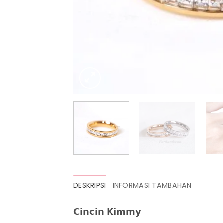
DESKRIPSI
INFORMASI TAMBAHAN
𝗖𝗶𝗻𝗰𝗶𝗻 𝗞𝗶𝗺𝗺𝘆