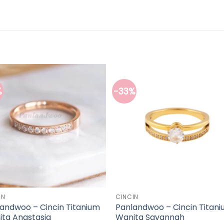
%
-33%
IN
CINCIN
andwoo – Cincin Titanium
Panlandwoo – Cincin Titan
ta Anastasia
Wanita Savannah