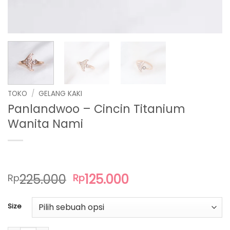
TOKO
/
GELANG KAKI
Panlandwoo – Cincin Titanium
Wanita Nami
Harga
Harga
225.000
125.000
Rp
Rp
aslinya
saat
adalah:
ini
Size
Rp225.000.
adalah:
Rp125.000.