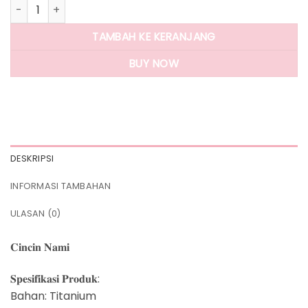
Kuantitas Panlandwoo - Cincin Titanium Wanita Nami
TAMBAH KE KERANJANG
BUY NOW
DESKRIPSI
INFORMASI TAMBAHAN
ULASAN (0)
𝐂𝐢𝐧𝐜𝐢𝐧 𝐍𝐚𝐦𝐢
𝐒𝐩𝐞𝐬𝐢𝐟𝐢𝐤𝐚𝐬𝐢 𝐏𝐫𝐨𝐝𝐮𝐤:
Bahan: Titanium