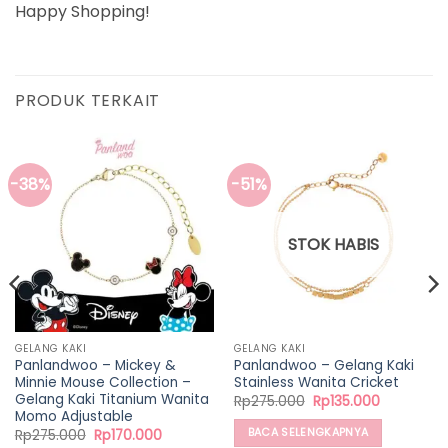
Happy Shopping!
PRODUK TERKAIT
-38%
-51%
STOK HABIS
GELANG KAKI
GELANG KAKI
Panlandwoo – Mickey &
Panlandwoo – Gelang Kaki
Minnie Mouse Collection –
Stainless Wanita Cricket
Gelang Kaki Titanium Wanita
Harga
Harga
Rp
275.000
Rp
135.000
aslinya
saat
Momo Adjustable
adalah:
ini
BACA SELENGKAPNYA
Harga
Harga
Rp
275.000
Rp
170.000
Rp275.000.
adalah:
aslinya
saat