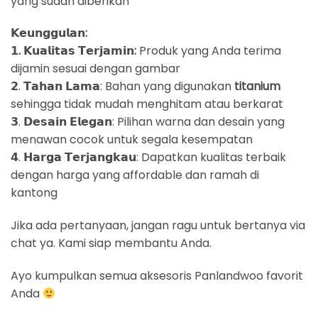
yang sudah diberikan
𝗞𝗲𝘂𝗻𝗴𝗴𝘂𝗹𝗮𝗻:
𝟭. 𝗞𝘂𝗮𝗹𝗶𝘁𝗮𝘀 𝗧𝗲𝗿𝗷𝗮𝗺𝗶𝗻:
Produk yang Anda terima
dijamin sesuai dengan gambar
𝟮. 𝗧𝗮𝗵𝗮𝗻 𝗟𝗮𝗺𝗮: Bahan yang digunakan
titanium
sehingga tidak mudah menghitam atau berkarat
𝟯. 𝗗𝗲𝘀𝗮𝗶𝗻 𝗘𝗹𝗲𝗴𝗮𝗻: Pilihan warna dan desain yang
menawan cocok untuk segala kesempatan
𝟰. 𝗛𝗮𝗿𝗴𝗮 𝗧𝗲𝗿𝗷𝗮𝗻𝗴𝗸𝗮𝘂: Dapatkan kualitas terbaik
dengan harga yang affordable dan ramah di
kantong
Jika ada pertanyaan, jangan ragu untuk bertanya via
chat ya. Kami siap membantu Anda.
Ayo kumpulkan semua aksesoris Panlandwoo favorit
Anda