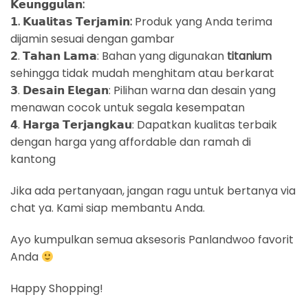
𝗞𝗲𝘂𝗻𝗴𝗴𝘂𝗹𝗮𝗻:
𝟭. 𝗞𝘂𝗮𝗹𝗶𝘁𝗮𝘀 𝗧𝗲𝗿𝗷𝗮𝗺𝗶𝗻:
Produk yang Anda terima
dijamin sesuai dengan gambar
𝟮. 𝗧𝗮𝗵𝗮𝗻 𝗟𝗮𝗺𝗮: Bahan yang digunakan
titanium
sehingga tidak mudah menghitam atau berkarat
𝟯. 𝗗𝗲𝘀𝗮𝗶𝗻 𝗘𝗹𝗲𝗴𝗮𝗻: Pilihan warna dan desain yang
menawan cocok untuk segala kesempatan
𝟰. 𝗛𝗮𝗿𝗴𝗮 𝗧𝗲𝗿𝗷𝗮𝗻𝗴𝗸𝗮𝘂: Dapatkan kualitas terbaik
dengan harga yang affordable dan ramah di
kantong
Jika ada pertanyaan, jangan ragu untuk bertanya via
chat ya. Kami siap membantu Anda.
Ayo kumpulkan semua aksesoris Panlandwoo favorit
Anda
Happy Shopping!