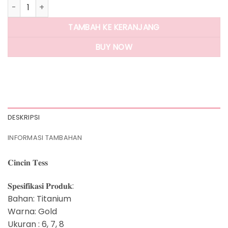
Kuantitas Panlandwoo - Cincin Titanium Wanita Tess
TAMBAH KE KERANJANG
BUY NOW
DESKRIPSI
INFORMASI TAMBAHAN
𝐂𝐢𝐧𝐜𝐢𝐧 𝐓𝐞𝐬𝐬
𝐒𝐩𝐞𝐬𝐢𝐟𝐢𝐤𝐚𝐬𝐢 𝐏𝐫𝐨𝐝𝐮𝐤:
Bahan: Titanium
Warna: Gold
Ukuran : 6, 7, 8