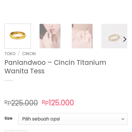
TOKO
/
CINCIN
Panlandwoo – Cincin Titanium
Wanita Tess
Harga
Harga
225.000
125.000
Rp
Rp
aslinya
saat
adalah:
ini
Size
Rp225.000.
adalah:
Rp125.000.