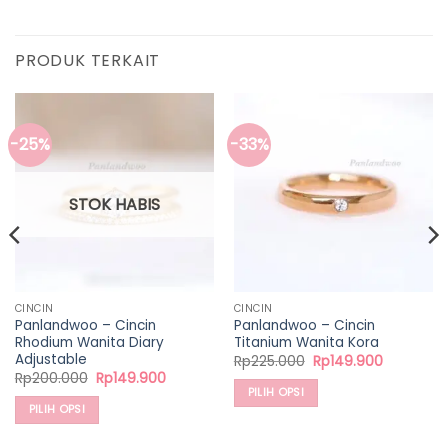
PRODUK TERKAIT
-25%
-33%
STOK HABIS
CINCIN
CINCIN
Panlandwoo – Cincin
Panlandwoo – Cincin
Rhodium Wanita Diary
Titanium Wanita Kora
Adjustable
Harga
Harga
Rp
225.000
Rp
149.900
aslinya
saat
Harga
Harga
Rp
200.000
Rp
149.900
adalah:
ini
aslinya
saat
PILIH OPSI
Rp225.000.
adalah:
adalah:
ini
PILIH OPSI
0.
Rp149.900
Produk
Rp200.000.
adalah:
Rp149.900.
Produk
ini