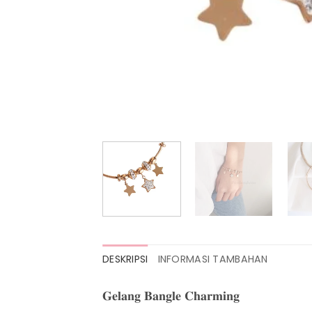
DESKRIPSI
INFORMASI TAMBAHAN
𝐆𝐞𝐥𝐚𝐧𝐠 𝐁𝐚𝐧𝐠𝐥𝐞 𝐂𝐡𝐚𝐫𝐦𝐢𝐧𝐠