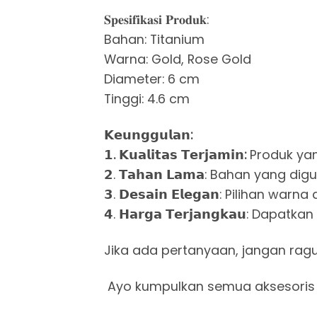
𝐒𝐩𝐞𝐬𝐢𝐟𝐢𝐤𝐚𝐬𝐢 𝐏𝐫𝐨𝐝𝐮𝐤:
Bahan: Titanium
Warna: Gold, Rose Gold
Diameter: 6 cm
Tinggi: 4.6 cm
𝗞𝗲𝘂𝗻𝗴𝗴𝘂𝗹𝗮𝗻:
𝟭. 𝗞𝘂𝗮𝗹𝗶𝘁𝗮𝘀 𝗧𝗲𝗿𝗷𝗮𝗺𝗶𝗻:
Produk yan
𝟮. 𝗧𝗮𝗵𝗮𝗻 𝗟𝗮𝗺𝗮: Bahan yang d
𝟯. 𝗗𝗲𝘀𝗮𝗶𝗻 𝗘𝗹𝗲𝗴𝗮𝗻: Pili
𝟰. 𝗛𝗮𝗿𝗴𝗮 𝗧𝗲𝗿𝗷𝗮𝗻𝗴𝗸𝗮𝘂:
Jika ada pertanyaan, jangan rag
Ayo kumpulkan semua aksesoris