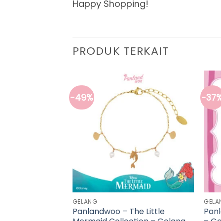
Happy Shopping!
PRODUK TERKAIT
-49%
-37
 HABIS
GELANG
GELA
Anting Hoop
Panlandwoo – The Little
Panl