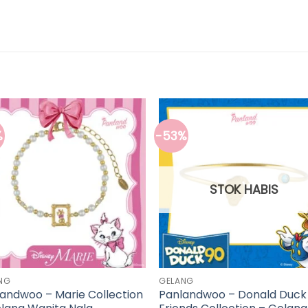
%
-53%
STOK HABIS
NG
GELANG
andwoo – Marie Collection
Panlandwoo – Donald Duck