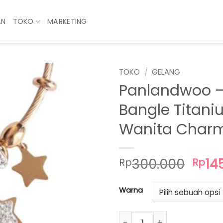
AN
TOKO
MARKETING
TOKO
/
GELANG
Panlandwoo –
Bangle Titan
Wanita Char
Har
300.000
14
Rp
Rp
asli
adal
Warna
Rp30
Kuantitas Panlandwoo - G