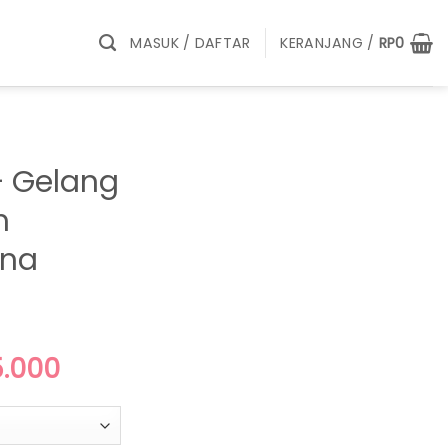
MASUK / DAFTAR
KERANJANG /
RP
0
 Gelang
m
na
ga
Harga
5.000
nya
saat
ah:
ini
0.000.
adalah: