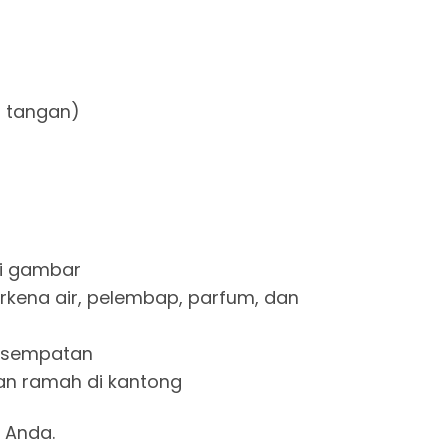
r tangan)
a di gambar
 terkena air, pelembap, parfum, dan
 kesempatan
e dan ramah di kantong
 Anda.