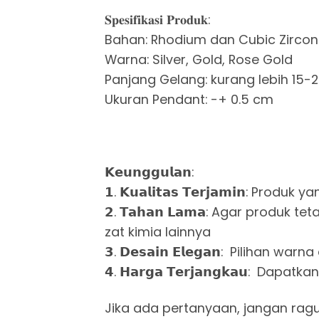
𝐒𝐩𝐞𝐬𝐢𝐟𝐢𝐤𝐚𝐬𝐢 𝐏𝐫𝐨𝐝𝐮𝐤:
Bahan: Rhodium dan Cubic Zircon
Warna: Silver, Gold, Rose Gold
Panjang Gelang: kurang lebih 15
Ukuran Pendant: -+ 0.5 cm
𝗞𝗲𝘂𝗻𝗴𝗴𝘂𝗹𝗮𝗻:
𝟭. 𝗞𝘂𝗮𝗹𝗶𝘁𝗮𝘀 𝗧𝗲𝗿𝗷𝗮𝗺𝗶𝗻
𝟮. 𝗧𝗮𝗵𝗮𝗻 𝗟𝗮𝗺𝗮: Agar prod
zat kimia lainnya
𝟯. 𝗗𝗲𝘀𝗮𝗶𝗻 𝗘𝗹𝗲𝗴𝗮𝗻: Pili
𝟰. 𝗛𝗮𝗿𝗴𝗮 𝗧𝗲𝗿𝗷𝗮𝗻𝗴𝗸𝗮𝘂:
Jika ada pertanyaan, jangan rag