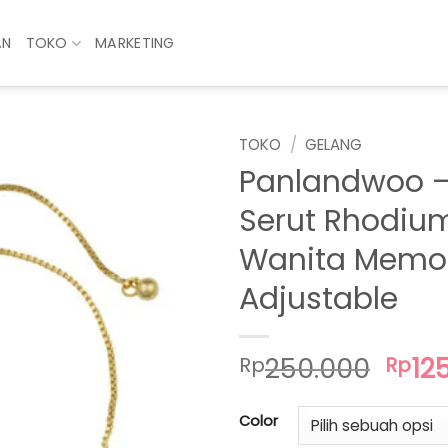
AN
TOKO
MARKETING
TOKO
/
GELANG
Panlandwoo –
Serut Rhodiu
Wanita Memo
Adjustable
Har
250.000
12
Rp
Rp
asli
adal
Color
Rp25