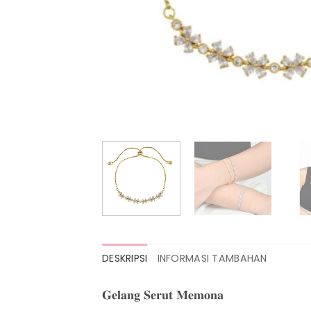
DESKRIPSI
INFORMASI TAMBAHAN
𝐆𝐞𝐥𝐚𝐧𝐠 𝐒𝐞𝐫𝐮𝐭 𝐌𝐞𝐦𝐨𝐧𝐚