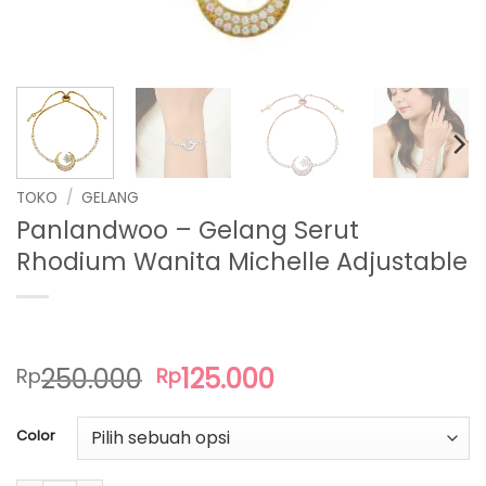
TOKO
/
GELANG
Panlandwoo – Gelang Serut
Rhodium Wanita Michelle Adjustable
Harga
Harga
250.000
125.000
Rp
Rp
aslinya
saat
adalah:
ini
Color
Rp250.000.
adalah:
Rp125.000.