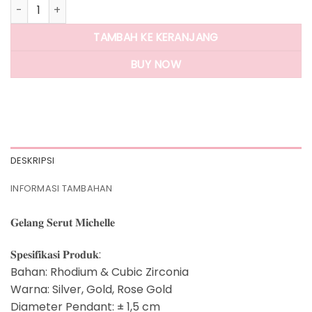
Kuantitas Panlandwoo - Gelang Serut Rhodium Wanita Miche
TAMBAH KE KERANJANG
BUY NOW
DESKRIPSI
INFORMASI TAMBAHAN
𝐆𝐞𝐥𝐚𝐧𝐠 𝐒𝐞𝐫𝐮𝐭 𝐌𝐢𝐜𝐡𝐞𝐥𝐥𝐞
𝐒𝐩𝐞𝐬𝐢𝐟𝐢𝐤𝐚𝐬𝐢 𝐏𝐫𝐨𝐝𝐮𝐤:
Bahan: Rhodium & Cubic Zirconia⁣⁣⁣⁣⁣
Warna: Silver, Gold, Rose Gold
Diameter Pendant: ± 1,5 cm