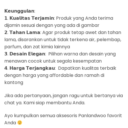
𝗞𝗲𝘂𝗻𝗴𝗴𝘂𝗹𝗮𝗻:
𝟭. 𝗞𝘂𝗮𝗹𝗶𝘁𝗮𝘀 𝗧𝗲𝗿𝗷𝗮𝗺𝗶𝗻: Produk yang Anda terima
dijamin sesuai dengan yang ada di gambar
𝟮. 𝗧𝗮𝗵𝗮𝗻 𝗟𝗮𝗺𝗮: Agar produk tetap awet dan tahan
lama, disarankan untuk tidak terkena air, pelembap,
parfum, dan zat kimia lainnya
𝟯. 𝗗𝗲𝘀𝗮𝗶𝗻 𝗘𝗹𝗲𝗴𝗮𝗻: Pilihan warna dan desain yang
menawan cocok untuk segala kesempatan
𝟰. 𝗛𝗮𝗿𝗴𝗮 𝗧𝗲𝗿𝗷𝗮𝗻𝗴𝗸𝗮𝘂: Dapatkan kualitas terbaik
dengan harga yang affordable dan ramah di
kantong
Jika ada pertanyaan, jangan ragu untuk bertanya via
chat ya. Kami siap membantu Anda.
Ayo kumpulkan semua aksesoris Panlandwoo favorit
Anda