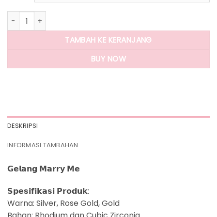
Rp250.000.
adalah:
Rp125.000.
Kuantitas Panlandwoo - Gelang Tangan Rhodium Wanita Ma
TAMBAH KE KERANJANG
BUY NOW
DESKRIPSI
INFORMASI TAMBAHAN
𝗚𝗲𝗹𝗮𝗻𝗴 𝗠𝗮𝗿𝗿𝘆 𝗠𝗲
𝗦𝗽𝗲𝘀𝗶𝗳𝗶𝗸𝗮𝘀𝗶 𝗣𝗿𝗼𝗱𝘂𝗸:
Warna: Silver, Rose Gold, Gold
Bahan: Rhodium dan Cubic Zirconia