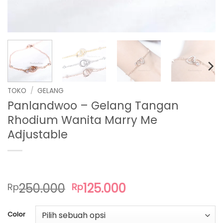
TOKO
/
GELANG
Panlandwoo – Gelang Tangan
Rhodium Wanita Marry Me
Adjustable
Harga
Harga
250.000
125.000
Rp
Rp
aslinya
saat
adalah:
ini
Color