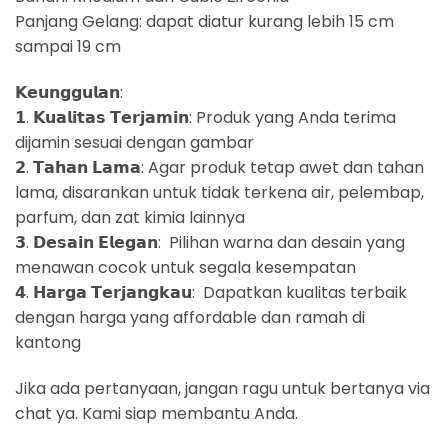
Panjang Gelang: dapat diatur kurang lebih 15 cm
sampai 19 cm
𝗞𝗲𝘂𝗻𝗴𝗴𝘂𝗹𝗮𝗻:
𝟭. 𝗞𝘂𝗮𝗹𝗶𝘁𝗮𝘀 𝗧𝗲𝗿𝗷𝗮𝗺𝗶𝗻: Produk yang Anda terima
dijamin sesuai dengan gambar
𝟮. 𝗧𝗮𝗵𝗮𝗻 𝗟𝗮𝗺𝗮: Agar produk tetap awet dan tahan
lama, disarankan untuk tidak terkena air, pelembap,
parfum, dan zat kimia lainnya
𝟯. 𝗗𝗲𝘀𝗮𝗶𝗻 𝗘𝗹𝗲𝗴𝗮𝗻: Pilihan warna dan desain yang
menawan cocok untuk segala kesempatan
𝟰. 𝗛𝗮𝗿𝗴𝗮 𝗧𝗲𝗿𝗷𝗮𝗻𝗴𝗸𝗮𝘂: Dapatkan kualitas terbaik
dengan harga yang affordable dan ramah di
kantong
Jika ada pertanyaan, jangan ragu untuk bertanya via
chat ya. Kami siap membantu Anda.