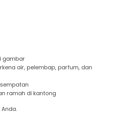
a di gambar
 terkena air, pelembap, parfum, dan
 kesempatan
e dan ramah di kantong
 Anda.