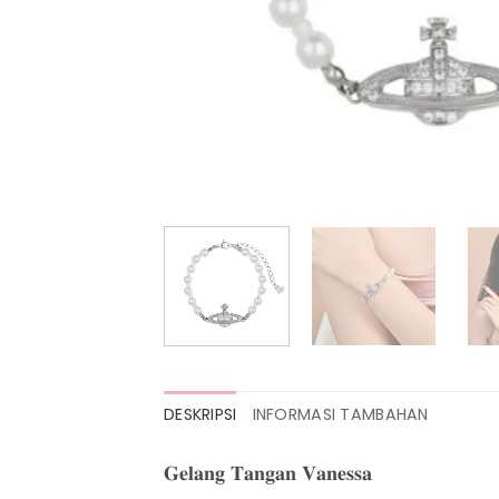
DESKRIPSI
INFORMASI TAMBAHAN
𝐆𝐞𝐥𝐚𝐧𝐠 𝐓𝐚𝐧𝐠𝐚𝐧 𝐕𝐚𝐧𝐞𝐬𝐬𝐚