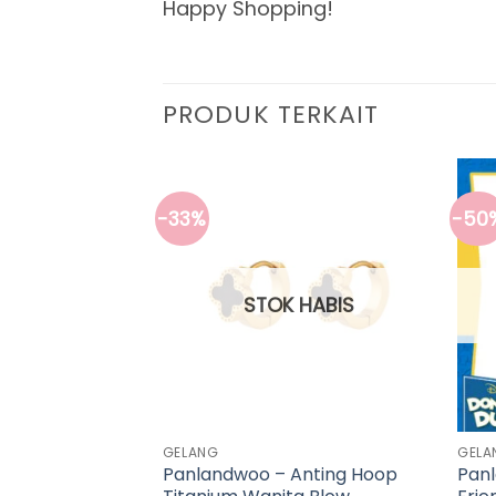
Happy Shopping!
PRODUK TERKAIT
-33%
-50
STOK HABIS
GELANG
GELA
arie Collection
Panlandwoo – Anting Hoop
Pan