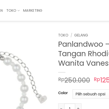
AN
TOKO
MARKETING
TOKO
/
GELANG
Panlandwoo –
Tangan Rhod
Wanita Vane
Har
250.000
12
Rp
Rp
asli
adal
Color
Rp25
Kuantitas Panlandwoo - G