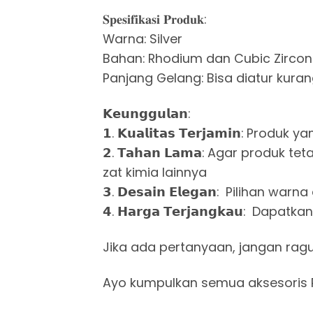
𝐒𝐩𝐞𝐬𝐢𝐟𝐢𝐤𝐚𝐬𝐢 𝐏𝐫𝐨𝐝𝐮𝐤:
Warna: Silver
Bahan: Rhodium dan Cubic Zircon
Panjang Gelang: Bisa diatur kura
𝗞𝗲𝘂𝗻𝗴𝗴𝘂𝗹𝗮𝗻:
𝟭. 𝗞𝘂𝗮𝗹𝗶𝘁𝗮𝘀 𝗧𝗲𝗿𝗷𝗮𝗺𝗶𝗻
𝟮. 𝗧𝗮𝗵𝗮𝗻 𝗟𝗮𝗺𝗮: Agar prod
zat kimia lainnya
𝟯. 𝗗𝗲𝘀𝗮𝗶𝗻 𝗘𝗹𝗲𝗴𝗮𝗻: Pili
𝟰. 𝗛𝗮𝗿𝗴𝗮 𝗧𝗲𝗿𝗷𝗮𝗻𝗴𝗸𝗮𝘂:
Jika ada pertanyaan, jangan rag
Ayo kumpulkan semua aksesoris 