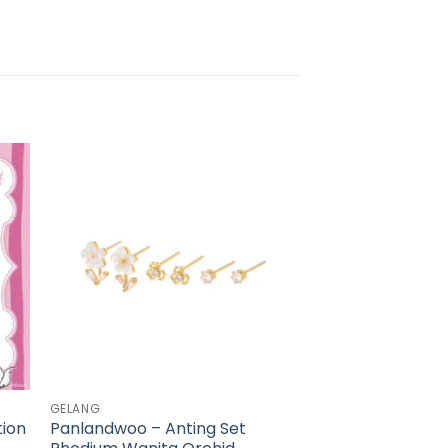
GELANG
tion
Panlandwoo – Anting Set