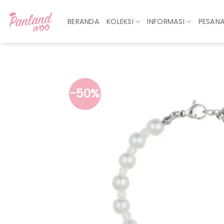
Skip
to
BERANDA
KOLEKSI
INFORMASI
PESAN
content
-50%