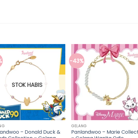
%
-43%
STOK HABIS
NG
GELANG
landwoo – Donald Duck &
Panlandwoo – Marie Collec