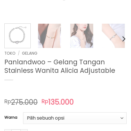
TOKO
/
GELANG
Panlandwoo – Gelang Tangan
Stainless Wanita Alicia Adjustable
Harga
Harga
275.000
135.000
Rp
Rp
aslinya
saat
adalah:
ini
Warna
Rp275.000.
adalah:
Rp135.000.