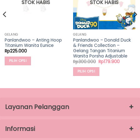
STOK HABIS
STOK HABIS
GELANG
GELANG
Panlandwoo – Anting Hoop
Panlandwoo – Donald Duck
Titanium Wanita Eunice
& Friends Collection –
Gelang Tangan Titanium
Rp
225.000
Wanita Porsha Adjustable
PILIH OPSI
Harga
Harga
Rp
300.000
Rp
179.900
aslinya
saat
Produk
adalah:
ini
PILIH OPSI
Rp300.000.
adalah:
ini
0.
Rp179.900
Produk
memiliki
ini
beberapa
memiliki
varian.
beberapa
Pilihan
varian.
Layanan Pelanggan
ini
Pilihan
dapat
ini
diambil
dapat
Informasi
di
diambil
halaman
di