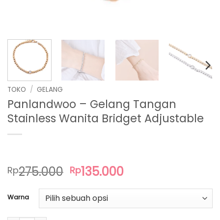
TOKO
/
GELANG
Panlandwoo – Gelang Tangan
Stainless Wanita Bridget Adjustable
Harga
Harga
275.000
135.000
Rp
Rp
aslinya
saat
adalah:
ini
Warna
Rp275.000.
adalah:
Rp135.000.