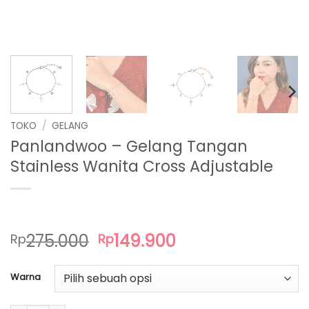
TOKO
/
GELANG
Panlandwoo – Gelang Tangan
Stainless Wanita Cross Adjustable
Harga
Harga
275.000
149.900
Rp
Rp
aslinya
saat
adalah:
ini
Warna
Rp275.000.
adalah:
Rp149.900.