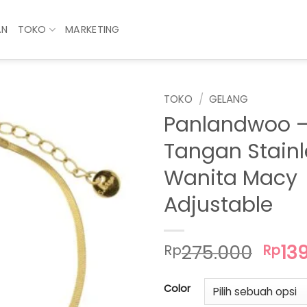
AN
TOKO
MARKETING
TOKO
/
GELANG
Panlandwoo –
Tangan Stainl
Wanita Macy
Adjustable
Har
275.000
13
Rp
Rp
asli
adal
Color
Rp27