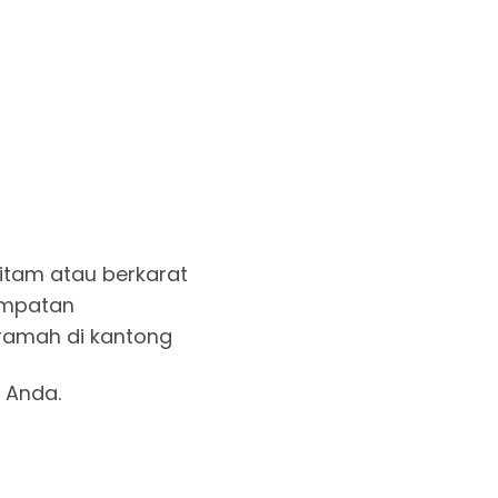
itam atau berkarat
empatan
 ramah di kantong
 Anda.