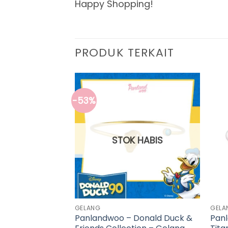
Happy Shopping!
PRODUK TERKAIT
-53%
STOK HABIS
GELANG
GELA
Anting Hoop Set
Panlandwoo – Donald Duck &
Panl