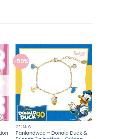
-50%
GELANG
tion
Panlandwoo – Donald Duck &