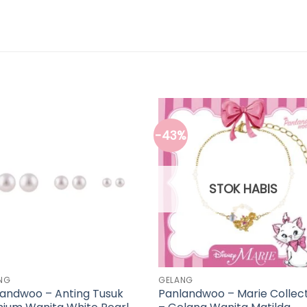
-43%
STOK HABIS
NG
GELANG
andwoo – Anting Tusuk
Panlandwoo – Marie Collec