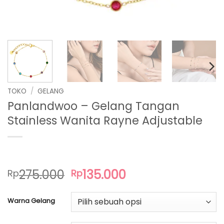
TOKO
/
GELANG
Panlandwoo – Gelang Tangan
Stainless Wanita Rayne Adjustable
Harga
Harga
275.000
135.000
Rp
Rp
aslinya
saat
adalah:
ini
Warna Gelang
Rp275.000.
adalah:
Rp135.000.