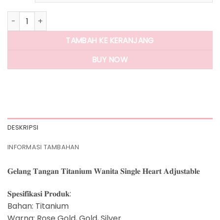
Rp275.000.
adalah:
Rp135.000.
Kuantitas Panlandwoo - Gelang Tangan Titanium Wanita Sin
TAMBAH KE KERANJANG
BUY NOW
DESKRIPSI
INFORMASI TAMBAHAN
𝐆𝐞𝐥𝐚𝐧𝐠 𝐓𝐚𝐧𝐠𝐚𝐧 𝐓𝐢𝐭𝐚𝐧𝐢𝐮𝐦 𝐖𝐚𝐧𝐢𝐭𝐚 𝐒𝐢𝐧𝐠𝐥𝐞 𝐇𝐞𝐚𝐫𝐭 𝐀𝐝𝐣𝐮𝐬𝐭𝐚𝐛𝐥𝐞
𝐒𝐩𝐞𝐬𝐢𝐟𝐢𝐤𝐚𝐬𝐢 𝐏𝐫𝐨𝐝𝐮𝐤:
Bahan: Titanium
Warna: Rose Gold, Gold, Silver.