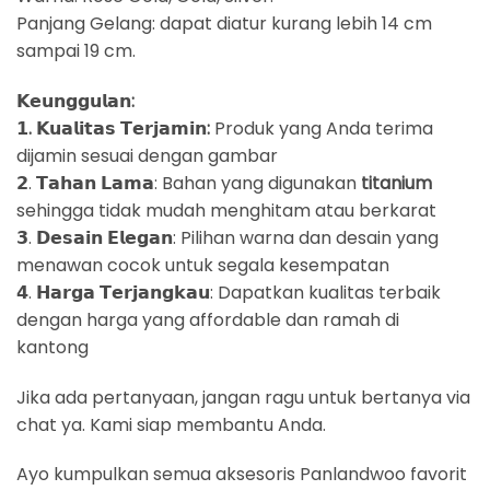
Panjang Gelang: dapat diatur kurang lebih 14 cm
sampai 19 cm.
𝗞𝗲𝘂𝗻𝗴𝗴𝘂𝗹𝗮𝗻:
𝟭. 𝗞𝘂𝗮𝗹𝗶𝘁𝗮𝘀 𝗧𝗲𝗿𝗷𝗮𝗺𝗶𝗻:
Produk yang Anda terima
dijamin sesuai dengan gambar
𝟮. 𝗧𝗮𝗵𝗮𝗻 𝗟𝗮𝗺𝗮: Bahan yang digunakan
titanium
sehingga tidak mudah menghitam atau berkarat
𝟯. 𝗗𝗲𝘀𝗮𝗶𝗻 𝗘𝗹𝗲𝗴𝗮𝗻: Pilihan warna dan desain yang
menawan cocok untuk segala kesempatan
𝟰. 𝗛𝗮𝗿𝗴𝗮 𝗧𝗲𝗿𝗷𝗮𝗻𝗴𝗸𝗮𝘂: Dapatkan kualitas terbaik
dengan harga yang affordable dan ramah di
kantong
Jika ada pertanyaan, jangan ragu untuk bertanya via
chat ya. Kami siap membantu Anda.
Ayo kumpulkan semua aksesoris Panlandwoo favorit