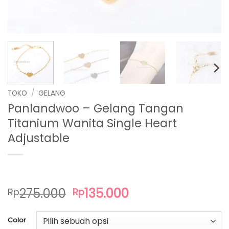
TOKO
/
GELANG
Panlandwoo – Gelang Tangan
Titanium Wanita Single Heart
Adjustable
Harga
Harga
275.000
135.000
Rp
Rp
aslinya
saat
adalah:
ini
Color