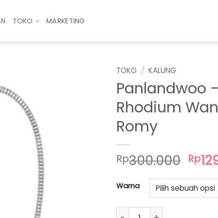
AN
TOKO
MARKETING
TOKO
/
KALUNG
Panlandwoo –
Rhodium Wan
Romy
Har
300.000
12
Rp
Rp
asli
adal
Warna
Rp30
Kuantitas Panlandwoo - K