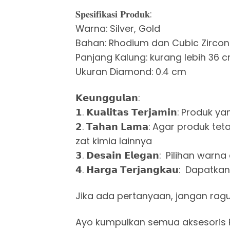
𝐒𝐩𝐞𝐬𝐢𝐟𝐢𝐤𝐚𝐬𝐢 𝐏𝐫𝐨𝐝𝐮𝐤:
Warna: Silver, Gold
Bahan: Rhodium dan Cubic Zircon
Panjang Kalung: kurang lebih 36 
Ukuran Diamond: 0.4 cm
𝗞𝗲𝘂𝗻𝗴𝗴𝘂𝗹𝗮𝗻:
𝟭. 𝗞𝘂𝗮𝗹𝗶𝘁𝗮𝘀 𝗧𝗲𝗿𝗷𝗮𝗺𝗶𝗻
𝟮. 𝗧𝗮𝗵𝗮𝗻 𝗟𝗮𝗺𝗮: Agar prod
zat kimia lainnya
𝟯. 𝗗𝗲𝘀𝗮𝗶𝗻 𝗘𝗹𝗲𝗴𝗮𝗻: Pili
𝟰. 𝗛𝗮𝗿𝗴𝗮 𝗧𝗲𝗿𝗷𝗮𝗻𝗴𝗸𝗮𝘂:
Jika ada pertanyaan, jangan rag
Ayo kumpulkan semua aksesoris 