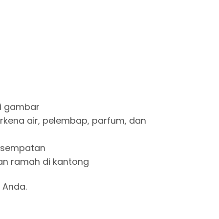
a di gambar
 terkena air, pelembap, parfum, dan
 kesempatan
e dan ramah di kantong
 Anda.