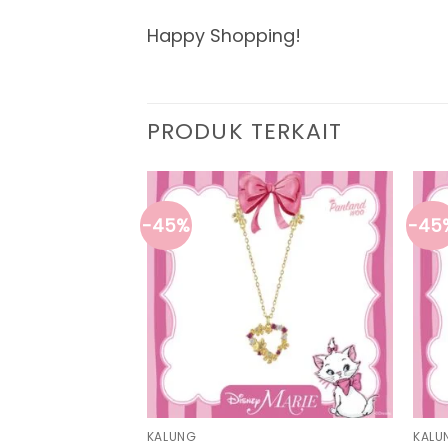
Happy Shopping!
PRODUK TERKAIT
-45%
-45
 HABIS
KALUNG
KALU