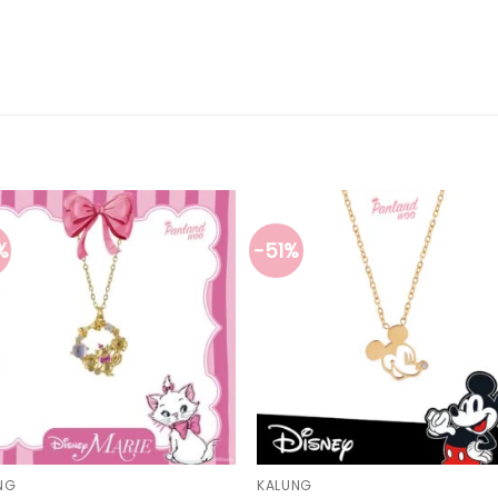
%
-51%
NG
KALUNG