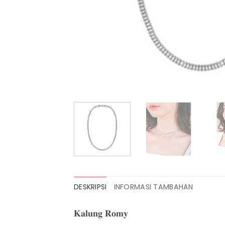
DESKRIPSI
INFORMASI TAMBAHAN
𝐊𝐚𝐥𝐮𝐧𝐠 𝐑𝐨𝐦𝐲