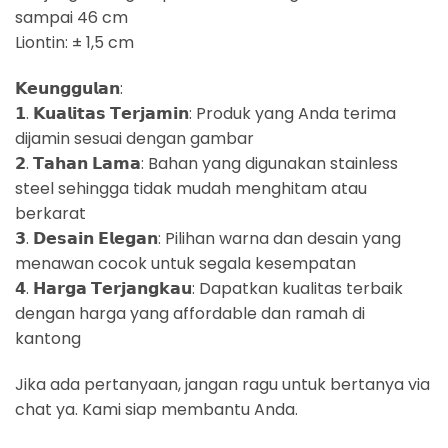
sampai 46 cm
Liontin: ± 1,5 cm
𝗞𝗲𝘂𝗻𝗴𝗴𝘂𝗹𝗮𝗻:
𝟭. 𝗞𝘂𝗮𝗹𝗶𝘁𝗮𝘀 𝗧𝗲𝗿𝗷𝗮𝗺𝗶𝗻: Produk yang Anda terima
dijamin sesuai dengan gambar
𝟮. 𝗧𝗮𝗵𝗮𝗻 𝗟𝗮𝗺𝗮: Bahan yang digunakan stainless
steel sehingga tidak mudah menghitam atau
berkarat
𝟯. 𝗗𝗲𝘀𝗮𝗶𝗻 𝗘𝗹𝗲𝗴𝗮𝗻: Pilihan warna dan desain yang
menawan cocok untuk segala kesempatan
𝟰. 𝗛𝗮𝗿𝗴𝗮 𝗧𝗲𝗿𝗷𝗮𝗻𝗴𝗸𝗮𝘂: Dapatkan kualitas terbaik
dengan harga yang affordable dan ramah di
kantong
Jika ada pertanyaan, jangan ragu untuk bertanya via
chat ya. Kami siap membantu Anda.