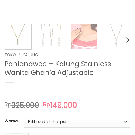
TOKO
/
KALUNG
Panlandwoo – Kalung Stainless
Wanita Ghania Adjustable
Harga
Harga
325.000
149.000
Rp
Rp
aslinya
saat
adalah:
ini
Warna
Rp325.000.
adalah:
Rp149.000.