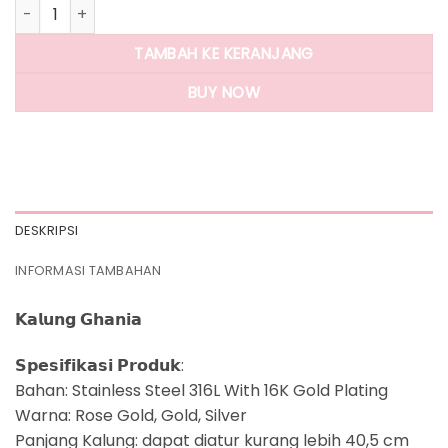
Kuantitas Panlandwoo - Kalung Stainless Wanita Ghania Ad
TAMBAH KE KERANJANG
BUY NOW
DESKRIPSI
INFORMASI TAMBAHAN
𝗞𝗮𝗹𝘂𝗻𝗴 𝗚𝗵𝗮𝗻𝗶𝗮
𝗦𝗽𝗲𝘀𝗶𝗳𝗶𝗸𝗮𝘀𝗶 𝗣𝗿𝗼𝗱𝘂𝗸:
Bahan: Stainless Steel 316L With 16K Gold Plating
Warna: Rose Gold, Gold, Silver
Panjang Kalung: dapat diatur kurang lebih 40,5 cm