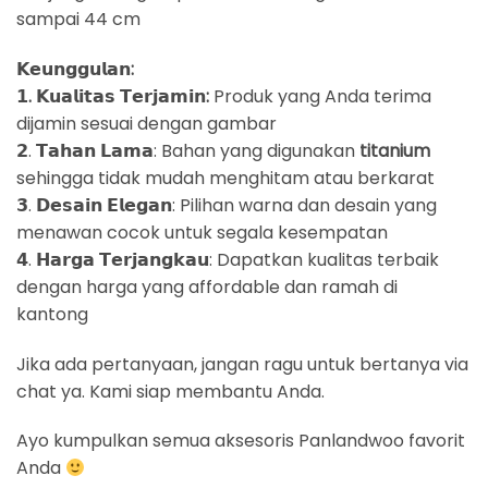
sampai 44 cm
𝗞𝗲𝘂𝗻𝗴𝗴𝘂𝗹𝗮𝗻:
𝟭. 𝗞𝘂𝗮𝗹𝗶𝘁𝗮𝘀 𝗧𝗲𝗿𝗷𝗮𝗺𝗶𝗻:
Produk yang Anda terima
dijamin sesuai dengan gambar
𝟮. 𝗧𝗮𝗵𝗮𝗻 𝗟𝗮𝗺𝗮: Bahan yang digunakan
titanium
sehingga tidak mudah menghitam atau berkarat
𝟯. 𝗗𝗲𝘀𝗮𝗶𝗻 𝗘𝗹𝗲𝗴𝗮𝗻: Pilihan warna dan desain yang
menawan cocok untuk segala kesempatan
𝟰. 𝗛𝗮𝗿𝗴𝗮 𝗧𝗲𝗿𝗷𝗮𝗻𝗴𝗸𝗮𝘂: Dapatkan kualitas terbaik
dengan harga yang affordable dan ramah di
kantong
Jika ada pertanyaan, jangan ragu untuk bertanya via
chat ya. Kami siap membantu Anda.
Ayo kumpulkan semua aksesoris Panlandwoo favorit
Anda