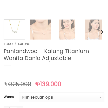
TOKO
/
KALUNG
Panlandwoo – Kalung Titanium
Wanita Dania Adjustable
Harga
Harga
325.000
139.000
Rp
Rp
aslinya
saat
adalah:
ini
Warna
Rp325.000.
adalah:
Rp139.000.