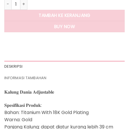
Kuantitas Panlandwoo - Kalung Titanium Wanita Dania Adj
TAMBAH KE KERANJANG
BUY NOW
DESKRIPSI
INFORMASI TAMBAHAN
𝐊𝐚𝐥𝐮𝐧𝐠 𝐃𝐚𝐧𝐢𝐚 𝐀𝐝𝐣𝐮𝐬𝐭𝐚𝐛𝐥𝐞
𝐒𝐩𝐞𝐬𝐢𝐟𝐢𝐤𝐚𝐬𝐢 𝐏𝐫𝐨𝐝𝐮𝐤:
Bahan: Titanium With 18K Gold Plating
Warna: Gold
Panjang Kalung: dapat diatur kurang lebih 39 cm