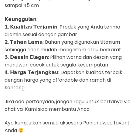
sampai 45 cm
𝗞𝗲𝘂𝗻𝗴𝗴𝘂𝗹𝗮𝗻:
𝟭. 𝗞𝘂𝗮𝗹𝗶𝘁𝗮𝘀 𝗧𝗲𝗿𝗷𝗮𝗺𝗶𝗻:
Produk yang Anda terima
dijamin sesuai dengan gambar
𝟮. 𝗧𝗮𝗵𝗮𝗻 𝗟𝗮𝗺𝗮: Bahan yang digunakan
titanium
sehingga tidak mudah menghitam atau berkarat
𝟯. 𝗗𝗲𝘀𝗮𝗶𝗻 𝗘𝗹𝗲𝗴𝗮𝗻: Pilihan warna dan desain yang
menawan cocok untuk segala kesempatan
𝟰. 𝗛𝗮𝗿𝗴𝗮 𝗧𝗲𝗿𝗷𝗮𝗻𝗴𝗸𝗮𝘂: Dapatkan kualitas terbaik
dengan harga yang affordable dan ramah di
kantong
Jika ada pertanyaan, jangan ragu untuk bertanya via
chat ya. Kami siap membantu Anda.
Ayo kumpulkan semua aksesoris Panlandwoo favorit
Anda