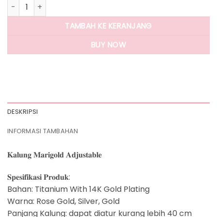
Kuantitas Panlandwoo - Kalung Titanium Wanita Marigold A
TAMBAH KE KERANJANG
BUY NOW
DESKRIPSI
INFORMASI TAMBAHAN
𝐊𝐚𝐥𝐮𝐧𝐠 𝐌𝐚𝐫𝐢𝐠𝐨𝐥𝐝 𝐀𝐝𝐣𝐮𝐬𝐭𝐚𝐛𝐥𝐞
𝐒𝐩𝐞𝐬𝐢𝐟𝐢𝐤𝐚𝐬𝐢 𝐏𝐫𝐨𝐝𝐮𝐤:
Bahan: Titanium With 14K Gold Plating
Warna: Rose Gold, Silver, Gold
Panjang Kalung: dapat diatur kurang lebih 40 cm