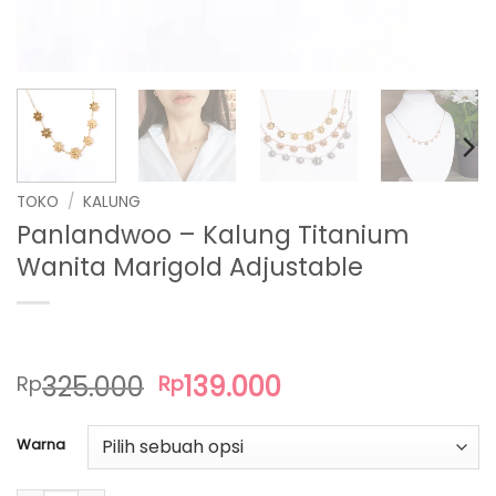
TOKO
/
KALUNG
Panlandwoo – Kalung Titanium
Wanita Marigold Adjustable
Harga
Harga
325.000
139.000
Rp
Rp
aslinya
saat
adalah:
ini
Warna
Rp325.000.
adalah:
Rp139.000.