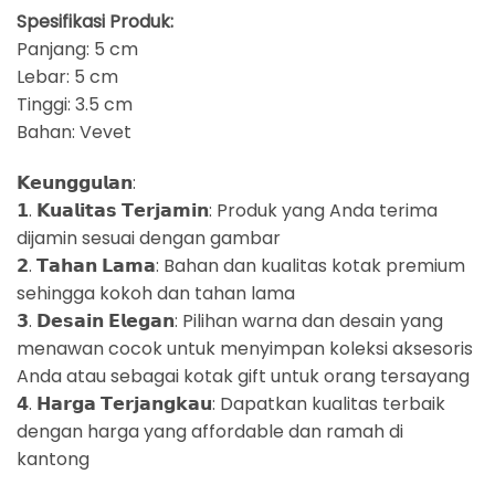
Spesifikasi Produk:
Panjang: 5 cm
Lebar: 5 cm
Tinggi: 3.5 cm
Bahan: Vevet
𝗞𝗲𝘂𝗻𝗴𝗴𝘂𝗹𝗮𝗻:
𝟭. 𝗞𝘂𝗮𝗹𝗶𝘁𝗮𝘀 𝗧𝗲𝗿𝗷𝗮𝗺𝗶𝗻: Produk yang Anda terima
dijamin sesuai dengan gambar
𝟮. 𝗧𝗮𝗵𝗮𝗻 𝗟𝗮𝗺𝗮: Bahan dan kualitas kotak premium
sehingga kokoh dan tahan lama
𝟯. 𝗗𝗲𝘀𝗮𝗶𝗻 𝗘𝗹𝗲𝗴𝗮𝗻: Pilihan warna dan desain yang
menawan cocok untuk menyimpan koleksi aksesoris
Anda atau sebagai kotak gift untuk orang tersayang
𝟰. 𝗛𝗮𝗿𝗴𝗮 𝗧𝗲𝗿𝗷𝗮𝗻𝗴𝗸𝗮𝘂: Dapatkan kualitas terbaik
dengan harga yang affordable dan ramah di
kantong