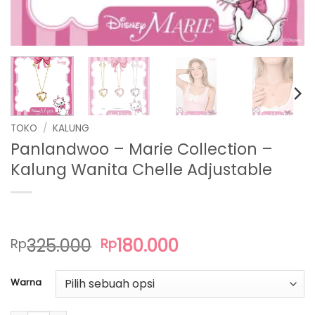
TOKO
/
KALUNG
Panlandwoo – Marie Collection –
Kalung Wanita Chelle Adjustable
Harga
Harga
325.000
180.000
Rp
Rp
aslinya
saat
adalah:
ini
Warna
Rp325.000.
adalah:
Rp180.000.