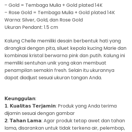
– Gold = Tembaga Mulia + Gold plated 14K
– Rose Gold = Tembaga Mulia + Gold plated 14K
Warna: Silver, Gold, dan Rose Gold
Ukuran Pendant: 1.5 cm
Kalung Chelle memiliki desain berbentuk hati yang
dirangkai dengan pita, siluet kepala kucing Marie dan
kombinasi kristal berwarna pink dan putih. Kalung ini
memiliki sentuhan unik yang akan membuat
penampilan semakin fresh. Selain itu ukurannya
dapat diadjust sesuai ukuran tangan Anda.
𝗞𝗲𝘂𝗻𝗴𝗴𝘂𝗹𝗮𝗻:
𝟭. 𝗞𝘂𝗮𝗹𝗶𝘁𝗮𝘀 𝗧𝗲𝗿𝗷𝗮𝗺𝗶𝗻: Produk yang Anda terima
dijamin sesuai dengan gambar
𝟮. 𝗧𝗮𝗵𝗮𝗻 𝗟𝗮𝗺𝗮: Agar produk tetap awet dan tahan
lama, disarankan untuk tidak terkena air, pelembap,