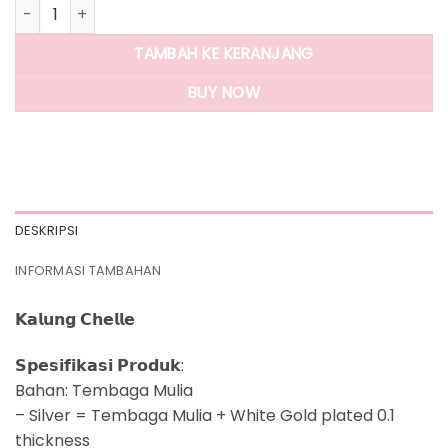
Kuantitas Panlandwoo - Marie Collection - Kalung Wanita C
TAMBAH KE KERANJANG
BUY NOW
DESKRIPSI
INFORMASI TAMBAHAN
𝗞𝗮𝗹𝘂𝗻𝗴 𝗖𝗵𝗲𝗹𝗹𝗲
𝗦𝗽𝗲𝘀𝗶𝗳𝗶𝗸𝗮𝘀𝗶 𝗣𝗿𝗼𝗱𝘂𝗸:
Bahan: Tembaga Mulia
– Silver = Tembaga Mulia + White Gold plated 0.1
thickness