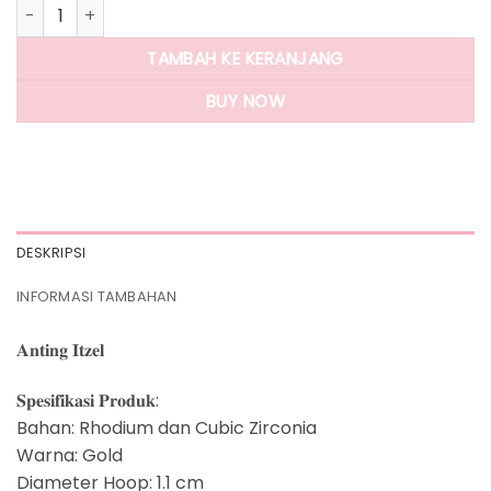
Kuantitas Panlandwoo - Anting Hoop Rhodium Wanita Itzel
TAMBAH KE KERANJANG
BUY NOW
DESKRIPSI
INFORMASI TAMBAHAN
𝐀𝐧𝐭𝐢𝐧𝐠 𝐈𝐭𝐳𝐞𝐥
𝐒𝐩𝐞𝐬𝐢𝐟𝐢𝐤𝐚𝐬𝐢 𝐏𝐫𝐨𝐝𝐮𝐤:
Bahan: Rhodium dan Cubic Zirconia
Warna: Gold
Diameter Hoop: 1.1 cm