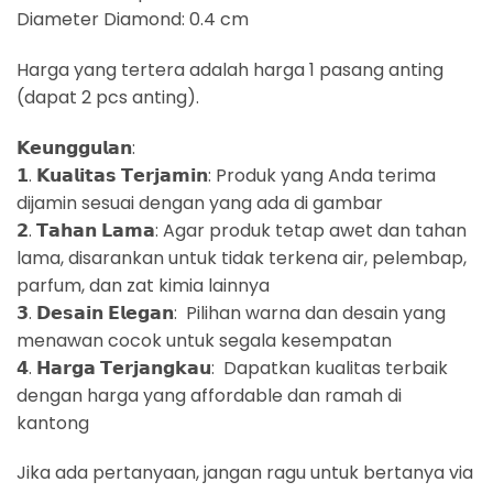
Diameter Diamond: 0.4 cm
Harga yang tertera adalah harga 1 pasang anting
(dapat 2 pcs anting).
𝗞𝗲𝘂𝗻𝗴𝗴𝘂𝗹𝗮𝗻:
𝟭. 𝗞𝘂𝗮𝗹𝗶𝘁𝗮𝘀 𝗧𝗲𝗿𝗷𝗮𝗺𝗶𝗻: Produk yang Anda terima
dijamin sesuai dengan yang ada di gambar
𝟮. 𝗧𝗮𝗵𝗮𝗻 𝗟𝗮𝗺𝗮: Agar produk tetap awet dan tahan
lama, disarankan untuk tidak terkena air, pelembap,
parfum, dan zat kimia lainnya
𝟯. 𝗗𝗲𝘀𝗮𝗶𝗻 𝗘𝗹𝗲𝗴𝗮𝗻: Pilihan warna dan desain yang
menawan cocok untuk segala kesempatan
𝟰. 𝗛𝗮𝗿𝗴𝗮 𝗧𝗲𝗿𝗷𝗮𝗻𝗴𝗸𝗮𝘂: Dapatkan kualitas terbaik
dengan harga yang affordable dan ramah di
kantong
Jika ada pertanyaan, jangan ragu untuk bertanya via