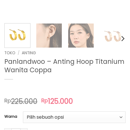
TOKO
/
ANTING
Panlandwoo – Anting Hoop Titanium
Wanita Coppa
Harga
Harga
225.000
125.000
Rp
Rp
aslinya
saat
adalah:
ini
Warna
Rp225.000.
adalah:
Rp125.000.