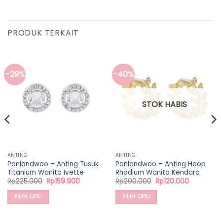
PRODUK TERKAIT
-29%
-40%
STOK HABIS
ANTING
ANTING
Panlandwoo – Anting Tusuk
Panlandwoo – Anting Hoop
Titanium Wanita Ivette
Rhodium Wanita Kendara
Harga
Harga
Harga
Harga
Rp
225.000
Rp
159.900
Rp
200.000
Rp
120.000
aslinya
saat
aslinya
saat
adalah:
ini
adalah:
ini
PILIH OPSI
PILIH OPSI
Rp225.000.
adalah:
Rp200.000.
adalah:
00.
Rp159.900.
Rp120.000
Produk
Produk
ini
ini