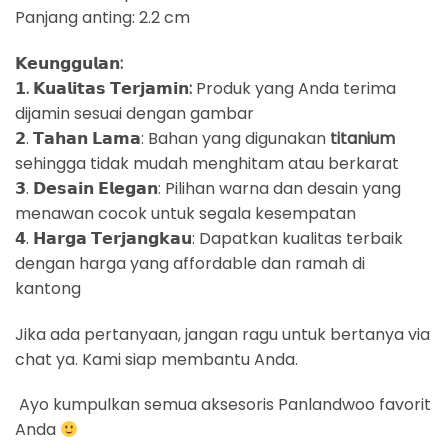
Panjang anting: 2.2 cm
𝗞𝗲𝘂𝗻𝗴𝗴𝘂𝗹𝗮𝗻:
𝟭. 𝗞𝘂𝗮𝗹𝗶𝘁𝗮𝘀 𝗧𝗲𝗿𝗷𝗮𝗺𝗶𝗻:
Produk yang Anda terima
dijamin sesuai dengan gambar
𝟮. 𝗧𝗮𝗵𝗮𝗻 𝗟𝗮𝗺𝗮: Bahan yang digunakan
titanium
sehingga tidak mudah menghitam atau berkarat
𝟯. 𝗗𝗲𝘀𝗮𝗶𝗻 𝗘𝗹𝗲𝗴𝗮𝗻: Pilihan warna dan desain yang
menawan cocok untuk segala kesempatan
𝟰. 𝗛𝗮𝗿𝗴𝗮 𝗧𝗲𝗿𝗷𝗮𝗻𝗴𝗸𝗮𝘂: Dapatkan kualitas terbaik
dengan harga yang affordable dan ramah di
kantong
Jika ada pertanyaan, jangan ragu untuk bertanya via
chat ya. Kami siap membantu Anda.
Ayo kumpulkan semua aksesoris Panlandwoo favorit
Anda