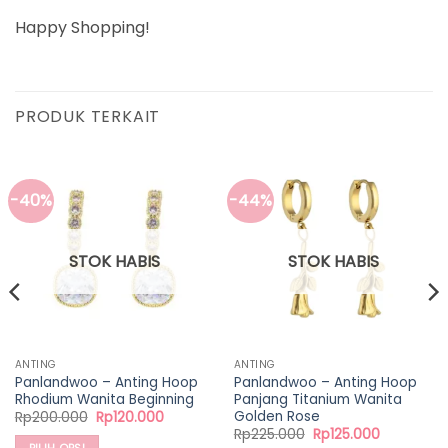
Happy Shopping!
PRODUK TERKAIT
-40%
-44%
STOK HABIS
STOK HABIS
ANTING
ANTING
Panlandwoo – Anting Hoop
Panlandwoo – Anting Hoop
Rhodium Wanita Beginning
Panjang Titanium Wanita
Golden Rose
Harga
Harga
Rp
200.000
Rp
120.000
aslinya
saat
Harga
Harga
Rp
225.000
Rp
125.000
adalah:
ini
aslinya
saat