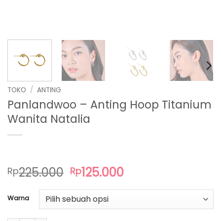
TOKO
/
ANTING
Panlandwoo – Anting Hoop Titanium
Wanita Natalia
Harga
Harga
225.000
125.000
Rp
Rp
aslinya
saat
adalah:
ini
Warna
Rp225.000.
adalah:
Rp125.000.