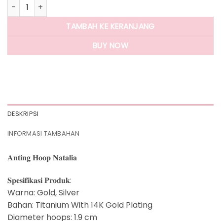
Kuantitas Panlandwoo - Anting Hoop Titanium Wanita Nata
TAMBAH KE KERANJANG
BUY NOW
DESKRIPSI
INFORMASI TAMBAHAN
𝐀𝐧𝐭𝐢𝐧𝐠 𝐇𝐨𝐨𝐩 𝐍𝐚𝐭𝐚𝐥𝐢𝐚
𝐒𝐩𝐞𝐬𝐢𝐟𝐢𝐤𝐚𝐬𝐢 𝐏𝐫𝐨𝐝𝐮𝐤:
Warna: Gold, Silver
Bahan: Titanium With 14K Gold Plating
Diameter hoops: 1.9 cm