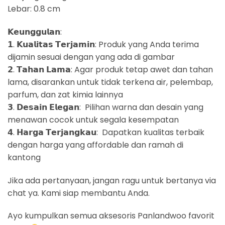
Lebar: 0.8 cm
𝗞𝗲𝘂𝗻𝗴𝗴𝘂𝗹𝗮𝗻:
𝟭. 𝗞𝘂𝗮𝗹𝗶𝘁𝗮𝘀 𝗧𝗲𝗿𝗷𝗮𝗺𝗶𝗻: Produk yang Anda terima
dijamin sesuai dengan yang ada di gambar
𝟮. 𝗧𝗮𝗵𝗮𝗻 𝗟𝗮𝗺𝗮: Agar produk tetap awet dan tahan
lama, disarankan untuk tidak terkena air, pelembap,
parfum, dan zat kimia lainnya
𝟯. 𝗗𝗲𝘀𝗮𝗶𝗻 𝗘𝗹𝗲𝗴𝗮𝗻: Pilihan warna dan desain yang
menawan cocok untuk segala kesempatan
𝟰. 𝗛𝗮𝗿𝗴𝗮 𝗧𝗲𝗿𝗷𝗮𝗻𝗴𝗸𝗮𝘂: Dapatkan kualitas terbaik
dengan harga yang affordable dan ramah di
kantong
Jika ada pertanyaan, jangan ragu untuk bertanya via
chat ya. Kami siap membantu Anda.
Ayo kumpulkan semua aksesoris Panlandwoo favorit