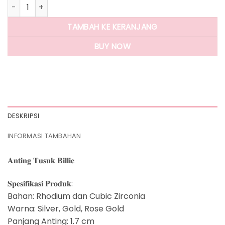
Kuantitas Panlandwoo - Anting Tusuk Rhodium Wanita Billie
TAMBAH KE KERANJANG
BUY NOW
DESKRIPSI
INFORMASI TAMBAHAN
𝐀𝐧𝐭𝐢𝐧𝐠 𝐓𝐮𝐬𝐮𝐤 𝐁𝐢𝐥𝐥𝐢𝐞
𝐒𝐩𝐞𝐬𝐢𝐟𝐢𝐤𝐚𝐬𝐢 𝐏𝐫𝐨𝐝𝐮𝐤:
Bahan: Rhodium dan Cubic Zirconia
Warna: Silver, Gold, Rose Gold
Panjang Anting: 1.7 cm