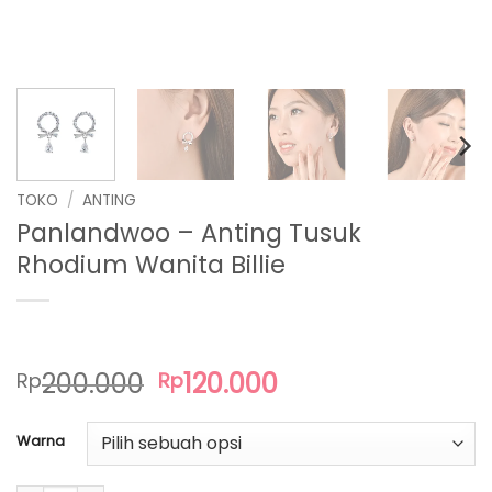
TOKO
/
ANTING
Panlandwoo – Anting Tusuk
Rhodium Wanita Billie
Harga
Harga
200.000
120.000
Rp
Rp
aslinya
saat
adalah:
ini
Warna
Rp200.000.
adalah:
Rp120.000.