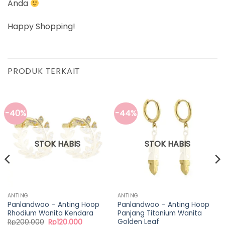
Anda
Happy Shopping!
PRODUK TERKAIT
-40%
-44%
STOK HABIS
STOK HABIS
ANTING
ANTING
Panlandwoo – Anting Hoop
Panlandwoo – Anting Hoop
Rhodium Wanita Kendara
Panjang Titanium Wanita
Golden Leaf
Harga
Harga
Rp
200.000
Rp
120.000