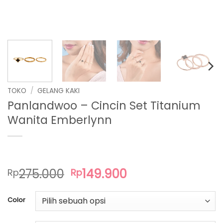
TOKO
/
GELANG KAKI
Panlandwoo – Cincin Set Titanium
Wanita Emberlynn
Harga
Harga
275.000
149.900
Rp
Rp
aslinya
saat
adalah:
ini
Color
Rp275.000.
adalah:
Rp149.900.