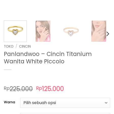
TOKO
/
CINCIN
Panlandwoo – Cincin Titanium
Wanita White Piccolo
Harga
Harga
225.000
125.000
Rp
Rp
aslinya
saat
adalah:
ini
Warna
Rp225.000.
adalah:
Rp125.000.