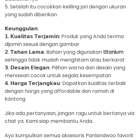
5. Setelah itu cocokkan keliling jari dengan ukuran
yang sudah diberikan
𝗞𝗲𝘂𝗻𝗴𝗴𝘂𝗹𝗮𝗻:
𝟭. 𝗞𝘂𝗮𝗹𝗶𝘁𝗮𝘀 𝗧𝗲𝗿𝗷𝗮𝗺𝗶𝗻:
Produk yang Anda terima
dijamin sesuai dengan gambar
𝟮. 𝗧𝗮𝗵𝗮𝗻 𝗟𝗮𝗺𝗮: Bahan yang digunakan
titanium
sehingga tidak mudah menghitam atau berkarat
𝟯. 𝗗𝗲𝘀𝗮𝗶𝗻 𝗘𝗹𝗲𝗴𝗮𝗻: Pilihan warna dan desain yang
menawan cocok untuk segala kesempatan
𝟰. 𝗛𝗮𝗿𝗴𝗮 𝗧𝗲𝗿𝗷𝗮𝗻𝗴𝗸𝗮𝘂: Dapatkan kualitas terbaik
dengan harga yang affordable dan ramah di
kantong
Jika ada pertanyaan, jangan ragu untuk bertanya via
chat ya. Kami siap membantu Anda.
Ayo kumpulkan semua aksesoris Panlandwoo favorit