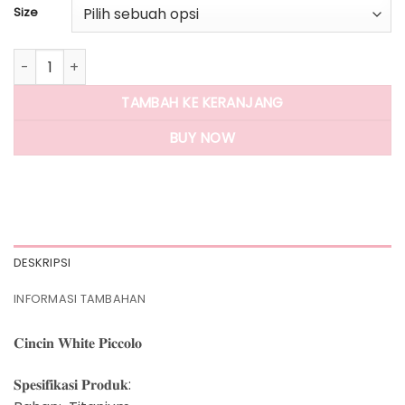
Size
Kuantitas Panlandwoo - Cincin Titanium Wanita White Picco
TAMBAH KE KERANJANG
BUY NOW
DESKRIPSI
INFORMASI TAMBAHAN
𝐂𝐢𝐧𝐜𝐢𝐧 𝐖𝐡𝐢𝐭𝐞 𝐏𝐢𝐜𝐜𝐨𝐥𝐨
𝐒𝐩𝐞𝐬𝐢𝐟𝐢𝐤𝐚𝐬𝐢 𝐏𝐫𝐨𝐝𝐮𝐤: