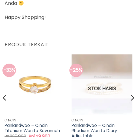
Anda
Happy Shopping!
PRODUK TERKAIT
-33%
-25%
STOK HABIS
CINCIN
CINCIN
Panlandwoo – Cincin
Panlandwoo – Cincin
Titanium Wanita Savannah
Rhodium Wanita Diary
Adjustable
Harga
Harga
Rp
225.000
Rp
149.900