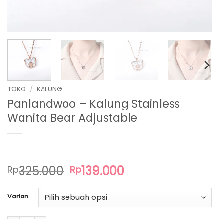
TOKO
/
KALUNG
Panlandwoo – Kalung Stainless
Wanita Bear Adjustable
Harga
Harga
325.000
139.000
Rp
Rp
aslinya
saat
adalah:
ini
Varian
Rp325.000.
adalah:
Rp139.000.