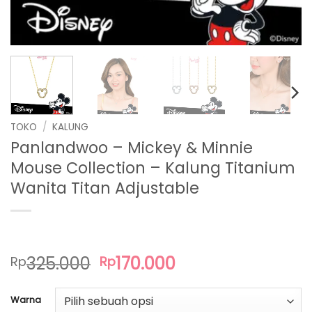
TOKO
/
KALUNG
Panlandwoo – Mickey & Minnie
Mouse Collection – Kalung Titanium
Wanita Titan Adjustable
Harga
Harga
325.000
170.000
Rp
Rp
aslinya
saat
adalah:
ini
Warna