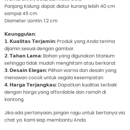
Panjang Kalung: dapat diatur kurang lebih 40 cm
sampai 45 cm
Diameter Liontin: 1.2 cm
𝗞𝗲𝘂𝗻𝗴𝗴𝘂𝗹𝗮𝗻:
𝟭. 𝗞𝘂𝗮𝗹𝗶𝘁𝗮𝘀 𝗧𝗲𝗿𝗷𝗮𝗺𝗶𝗻:
Produk yang Anda terima
dijamin sesuai dengan gambar.
𝟮. 𝗧𝗮𝗵𝗮𝗻 𝗟𝗮𝗺𝗮:
Bahan yang digunakan titanium
sehingga tidak mudah menghitam atau berkarat
𝟯. 𝗗𝗲𝘀𝗮𝗶𝗻 𝗘𝗹𝗲𝗴𝗮𝗻:
Pilihan warna dan desain yang
menawan cocok untuk segala kesempatan
𝟰. 𝗛𝗮𝗿𝗴𝗮 𝗧𝗲𝗿𝗷𝗮𝗻𝗴𝗸𝗮𝘂:
Dapatkan kualitas terbaik
dengan harga yang affordable dan ramah di
kantong.
Jika ada pertanyaan, jangan ragu untuk bertanya via
chat ya. Kami siap membantu Anda.