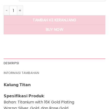
Rp325.000.
adalah:
Rp170.000.
Kuantitas Panlandwoo - Mickey & Minnie Mouse Collection -
TAMBAH KE KERANJANG
BUY NOW
DESKRIPSI
INFORMASI TAMBAHAN
𝗞𝗮𝗹𝘂𝗻𝗴 𝗧𝗶𝘁𝗮𝗻
𝗦𝗽𝗲𝘀𝗶𝗳𝗶𝗸𝗮𝘀𝗶 𝗣𝗿𝗼𝗱𝘂𝗸:
Bahan: Titanium with 16K Gold Plating
Warna: Silver, Gold, dan Rose Gold