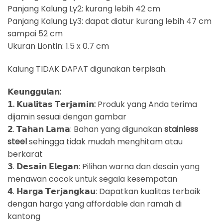
Panjang Kalung Ly2: kurang lebih 42 cm
Panjang Kalung Ly3: dapat diatur kurang lebih 47 cm
sampai 52 cm
Ukuran Liontin: 1.5 x 0.7 cm
Kalung TIDAK DAPAT digunakan terpisah.
𝗞𝗲𝘂𝗻𝗴𝗴𝘂𝗹𝗮𝗻:
𝟭. 𝗞𝘂𝗮𝗹𝗶𝘁𝗮𝘀 𝗧𝗲𝗿𝗷𝗮𝗺𝗶𝗻:
Produk yang Anda terima
dijamin sesuai dengan gambar
𝟮. 𝗧𝗮𝗵𝗮𝗻 𝗟𝗮𝗺𝗮: Bahan yang digunakan
stainless
steel
sehingga tidak mudah menghitam atau
berkarat
𝟯. 𝗗𝗲𝘀𝗮𝗶𝗻 𝗘𝗹𝗲𝗴𝗮𝗻: Pilihan warna dan desain yang
menawan cocok untuk segala kesempatan
𝟰. 𝗛𝗮𝗿𝗴𝗮 𝗧𝗲𝗿𝗷𝗮𝗻𝗴𝗸𝗮𝘂: Dapatkan kualitas terbaik
dengan harga yang affordable dan ramah di
kantong