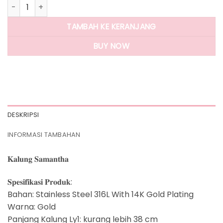
Kuantitas Panlandwoo - Kalung Stainless Wanita Samantha
TAMBAH KE KERANJANG
BUY NOW
DESKRIPSI
INFORMASI TAMBAHAN
𝐊𝐚𝐥𝐮𝐧𝐠 𝐒𝐚𝐦𝐚𝐧𝐭𝐡𝐚
𝐒𝐩𝐞𝐬𝐢𝐟𝐢𝐤𝐚𝐬𝐢 𝐏𝐫𝐨𝐝𝐮𝐤:
Bahan: Stainless Steel 316L With 14K Gold Plating
Warna: Gold
Panjang Kalung Ly1: kurang lebih 38 cm