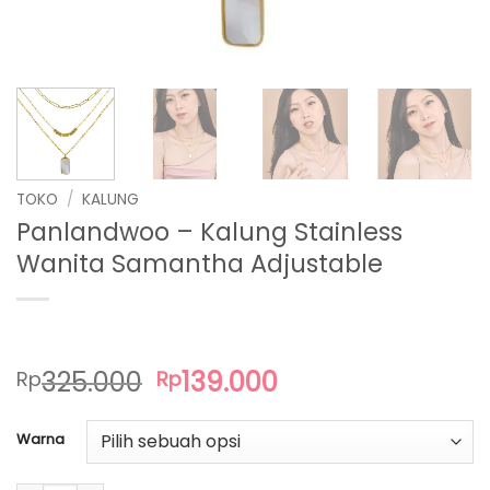
TOKO
/
KALUNG
Panlandwoo – Kalung Stainless
Wanita Samantha Adjustable
Harga
Harga
325.000
139.000
Rp
Rp
aslinya
saat
adalah:
ini
Warna
Rp325.000.
adalah:
Rp139.000.