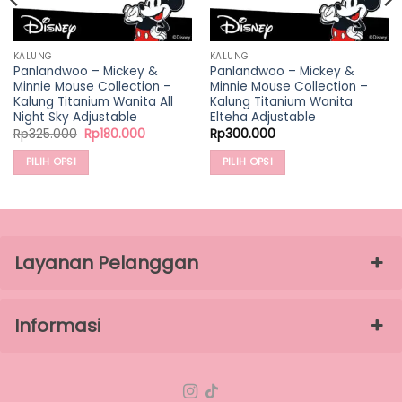
KALUNG
KALUNG
Panlandwoo – Mickey &
Panlandwoo – Mickey &
Minnie Mouse Collection –
Minnie Mouse Collection –
Kalung Titanium Wanita All
Kalung Titanium Wanita
Night Sky Adjustable
Elteha Adjustable
Harga
Harga
Rp
325.000
Rp
180.000
Rp
300.000
aslinya
saat
adalah:
ini
PILIH OPSI
PILIH OPSI
00.
Rp325.000.
adalah:
Rp180.000.
Produk
Produk
ini
ini
memiliki
memiliki
beberapa
beberapa
varian.
varian.
Layanan Pelanggan
Pilihan
Pilihan
ini
ini
dapat
dapat
Informasi
diambil
diambil
di
di
halaman
halaman
produk
produk