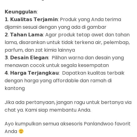
𝗞𝗲𝘂𝗻𝗴𝗴𝘂𝗹𝗮𝗻:
𝟭. 𝗞𝘂𝗮𝗹𝗶𝘁𝗮𝘀 𝗧𝗲𝗿𝗷𝗮𝗺𝗶𝗻: Produk yang Anda terima
dijamin sesuai dengan yang ada di gambar
𝟮. 𝗧𝗮𝗵𝗮𝗻 𝗟𝗮𝗺𝗮: Agar produk tetap awet dan tahan
lama, disarankan untuk tidak terkena air, pelembap,
parfum, dan zat kimia lainnya
𝟯. 𝗗𝗲𝘀𝗮𝗶𝗻 𝗘𝗹𝗲𝗴𝗮𝗻: Pilihan warna dan desain yang
menawan cocok untuk segala kesempatan
𝟰. 𝗛𝗮𝗿𝗴𝗮 𝗧𝗲𝗿𝗷𝗮𝗻𝗴𝗸𝗮𝘂: Dapatkan kualitas terbaik
dengan harga yang affordable dan ramah di
kantong
Jika ada pertanyaan, jangan ragu untuk bertanya via
chat ya. Kami siap membantu Anda.
Ayo kumpulkan semua aksesoris Panlandwoo favorit
Anda