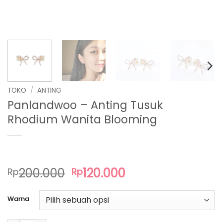
TOKO
/
ANTING
Panlandwoo – Anting Tusuk
Rhodium Wanita Blooming
Harga
Harga
200.000
120.000
Rp
Rp
aslinya
saat
adalah:
ini
Warna
Rp200.000.
adalah:
Rp120.000.