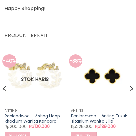
Happy Shopping!
PRODUK TERKAIT
-40%
-38%
STOK HABIS
ANTING
ANTING
Panlandwoo – Anting Hoop
Panlandwoo – Anting Tusuk
Rhodium Wanita Kendara
Titanium Wanita Ellie
Harga
Harga
Harga
Harga
Rp
200.000
Rp
120.000
Rp
225.000
Rp
139.000
aslinya
saat
aslinya
saat
adalah:
ini
adalah:
ini