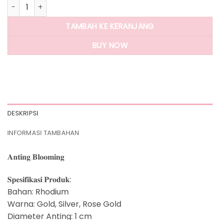
Kuantitas Panlandwoo - Anting Tusuk Rhodium Wanita Blo
TAMBAH KE KERANJANG
BUY NOW
DESKRIPSI
INFORMASI TAMBAHAN
𝐀𝐧𝐭𝐢𝐧𝐠 𝐁𝐥𝐨𝐨𝐦𝐢𝐧𝐠
𝐒𝐩𝐞𝐬𝐢𝐟𝐢𝐤𝐚𝐬𝐢 𝐏𝐫𝐨𝐝𝐮𝐤:
Bahan: Rhodium
Warna: Gold, Silver, Rose Gold
Diameter Anting: 1 cm